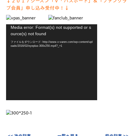
↓２０１７シーズン「Ｖ・パスポート」＆「ファンクラ
ブ会員」申し込み受付中！↓
動
Media error: Format(s) not supported or s
画
ource(s) not found
プ
ファイルをダウンロード: http://www.v-varen.com/wp-content/upl
レ
oads/2016/02/eyeplus-300x250.mp4?_=1
ー
ヤ
ー
<< 次の記事
一覧へ戻る
前の記事 >>