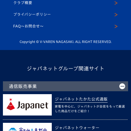
ヴィヴィくんインスタグラム
クラブ概要
スクール
U-12
メディア出演情報
プライバシーポリシー
公式LINE＠
スクール
FAQ〜お問合せ〜
平和祈念活動
Youtube公式チャンネル
ホームタウン活動
Copyright © V-VAREN NAGASAKI. ALL RIGHT RESERVED.
ジャパネットグループ関連サイト
通信販売事業
ジャパネットたかた公式通販
家電を中心に、ジャパネットが自信をもって厳選
した商品だけをご紹介！
ジャパネットウォーター