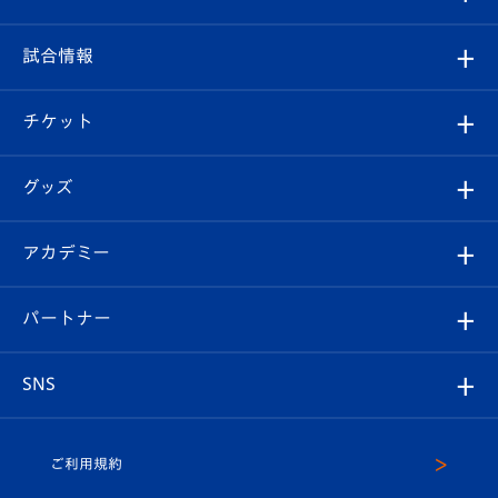
クラブ
フィロソフィー
観戦ルール
試合情報
試合情報
クラブ概要
観戦ツアー
試合日程/結果
チケット
ファンクラブ
エンブレム紹介
はじめての観戦ガイド
順位表
チケット
グッズ
チケット
選手プロフィール
Revive Team
フォトギャラリー
シーズンシート
オンラインショップ
アカデミー
イベント
スタッフプロフィール
スタジアムへのアクセス
スタジアムグルメ
V-LOVERS（ファンクラブ）
2026-27ユニフォーム
メディア
育成からのお知らせ
パートナー
マスコット紹介
ヴィヴィくんの長崎おもてなしガイド
はじめての観戦ガイド
プレイヤーズスイート
店舗情報
グッズ
アカデミー
チームスケジュール
V-EXPRESS
パートナー企業一覧
SNS
（ユニフォーム入場）
ホームタウン
U-18
クラブハウス（練習場）
パートナー募集
公式Twitter
ご利用規約
アカデミー
U-15
応援メディア
法人限定 VIP BOX