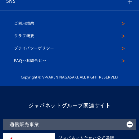
SNS
（ユニフォーム入場）
ホームタウン
U-18
クラブハウス（練習場）
パートナー募集
公式Twitter
ご利用規約
アカデミー
U-15
応援メディア
法人限定 VIP BOX
ヴィヴィくんインスタグラム
クラブ概要
スクール
U-12
メディア出演情報
プライバシーポリシー
公式LINE＠
スクール
FAQ〜お問合せ〜
平和祈念活動
Youtube公式チャンネル
ホームタウン活動
Copyright © V-VAREN NAGASAKI. ALL RIGHT RESERVED.
ジャパネットグループ関連サイト
通信販売事業
ジャパネットたかた公式通販