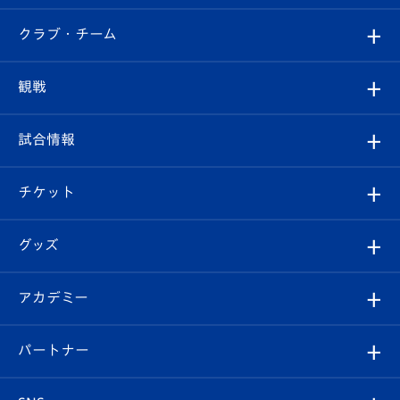
すべて
クラブ・チーム
トップチーム
クラブプロフィール
観戦
クラブ
フィロソフィー
観戦ルール
試合情報
試合情報
クラブ概要
観戦ツアー
試合日程/結果
チケット
ファンクラブ
エンブレム紹介
はじめての観戦ガイド
順位表
チケット
グッズ
チケット
選手プロフィール
Revive Team
フォトギャラリー
シーズンシート
オンラインショップ
アカデミー
イベント
スタッフプロフィール
スタジアムへのアクセス
スタジアムグルメ
V-LOVERS（ファンクラブ）
2026-27ユニフォーム
メディア
育成からのお知らせ
パートナー
マスコット紹介
ヴィヴィくんの長崎おもてなしガイド
はじめての観戦ガイド
プレイヤーズスイート
店舗情報
グッズ
アカデミー
チームスケジュール
V-EXPRESS
パートナー企業一覧