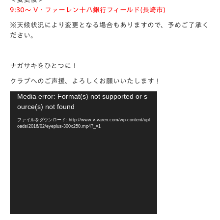
9:30～ V・ファーレン十八銀行フィールド(長崎市)
※天候状況により変更となる場合もありますので、予めご了承く
ださい。
ナガサキをひとつに！
クラブへのご声援、よろしくお願いいたします！
動
Media error: Format(s) not supported or s
画
ource(s) not found
プ
ファイルをダウンロード: http://www.v-varen.com/wp-content/upl
レ
oads/2016/02/eyeplus-300x250.mp4?_=1
ー
ヤ
ー