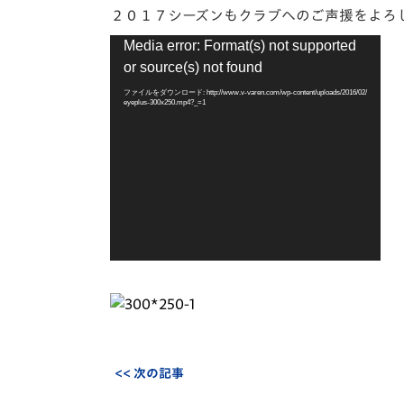
２０１７シーズンもクラブへのご声援をよろ
動
Media error: Format(s) not supported
画
or source(s) not found
プ
レ
ファイルをダウンロード: http://www.v-varen.com/wp-content/uploads/2016/02/
eyeplus-300x250.mp4?_=1
ー
ヤ
ー
<< 次の記事