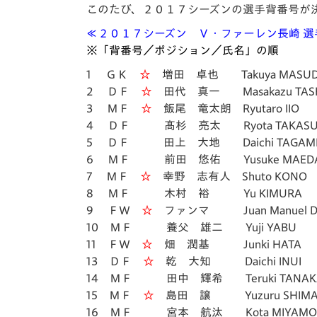
イベント
マスコット紹介
このたび、２０１７シーズンの選手背番号が
≪２０１７シーズン Ｖ・ファーレン長崎 選
メディア
チームスケジュール
※「背番号／ポジション／氏名」の順
グッズ
クラブハウス（練習
1 ＧＫ
☆
増田 卓也 Takuya MASU
場）
2 ＤＦ
☆
田代 真一 Masakazu TASH
3 ＭＦ
☆
飯尾 竜太朗 Ryutaro IIO
ホームタウン
応援メディア
4 ＤＦ 髙杉 亮太 Ryota TAKASU
5 ＤＦ 田上 大地 Daichi TAGAM
アカデミー
6 ＭＦ 前田 悠佑 Yusuke MAED
平和祈念活動
7 ＭＦ
☆
幸野 志有人 Shuto KONO
スクール
8 ＭＦ 木村 裕 Yu KIMURA
ホームタウン活動
9 ＦＷ
☆
ファンマ Juan Manuel DEL
10 ＭＦ 養父 雄二 Yuji YABU
11 ＦＷ
☆
畑 潤基 Junki HATA
13 ＤＦ
☆
乾 大知 Daichi INUI
14 ＭＦ 田中 輝希 Teruki TANAK
15 ＭＦ
☆
島田 譲 Yuzuru SHIMA
16 ＭＦ 宮本 航汰 Kota MIYAMO