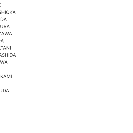
E
HIOKA
DA
URA
ZAWA
DA
TANI
SHIDA
WA
AMI
UDA