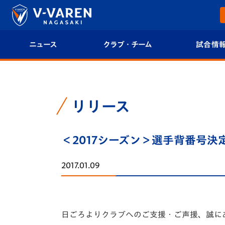
ニュース
クラブ・チーム
試合情
すべて
クラブプロフィール
試合日程/結果
トップチーム
フィロソフィー
試合情報
リリース
クラブ
クラブ概要
順位表
＜2017シーズン＞選手背番号決
試合情報
エンブレム紹介
U-21 Jリーグ
2017.01.09
ファンクラブ
選手プロフィール
フォトギャラ
チケット
スタッフプロフィール
スタジアムグ
日ごろよりクラブへのご支援・ご声援、誠に