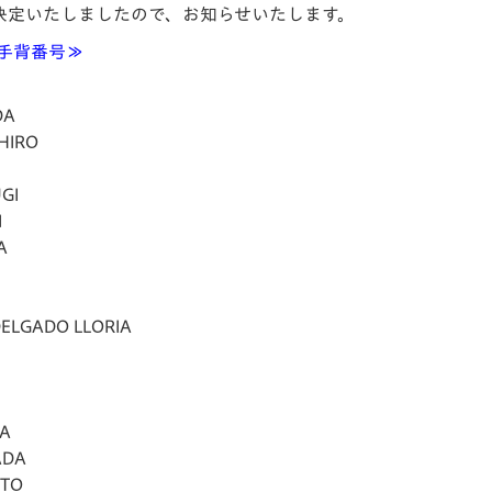
決定いたしましたので、お知らせいたします。
V-EXPRESS（ユニフ
ォーム入場）
手背番号≫
DA
IRO
GI
I
A
GADO LLORIA
A
DA
TO