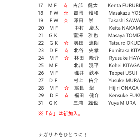
17 ＭＦ
☆
古部 健太 Kenta FURUB
18 ＦＷ
☆
吉岡 雅和 Masakazu YOS
19 ＦＷ
☆
澤田 崇 Takashi SAWA
20 ＭＦ 中村 慶太 Keita NAKAM
21 ＧＫ 富澤 雅也 Masaya TOMI
22 ＧＫ
☆
奥田 達朗 Tatsuro OKU
23 ＤＦ
☆
北谷 史孝 Fumitaka KITA
24 ＭＦ
☆
林田 隆介 Ryusuke HAYA
25 ＭＦ 北川 滉平 Kohei KITAGA
26 ＭＦ 碓井 鉄平 Teppei USUI
27 ＤＦ 村上 佑介 Yusuke MURAK
28 ＭＦ
☆
翁長 聖 Hijiri ONAGA
29 ＤＦ
☆
福田 健介 Kensuke FUK
31 ＧＫ 三浦 雄也 Yuya MIURA
※「☆」は新加入。
ナガサキをひとつに！