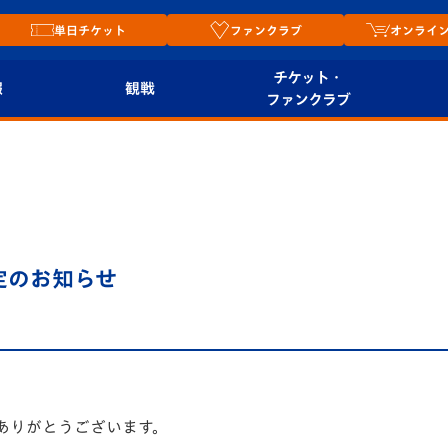
単日チケット
ファンクラブ
オンライ
チケット・
報
観戦
ファンクラブ
観戦ルール
チケット
オンラ
はじめての観戦ガイ
シーズンシート
2026
ド
ム
プレイヤーズスイート
Revive Team
店舗情
定のお知らせ
関連
V-LOVERS（ファン
スタジアムへのアク
クラブ）
セス
リー
ヴィヴィくんの長崎
ルメ
おもてなしガイド
ありがとうございます。