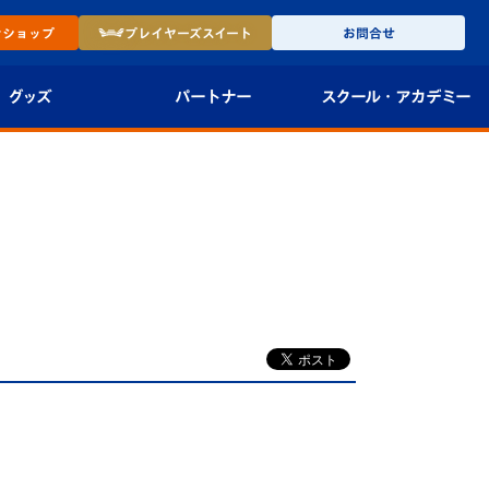
ン
ショップ
プレイヤーズ
スイート
お問合せ
グッズ
パートナー
スクール・
アカデミー
インショップ
パートナー企業一覧
アカデミー
-27ユニフォー
パートナー募集
U-18
法人限定 VIP BOX
U-15
報
U-12
スクール