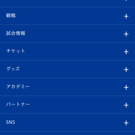
トップチーム
クラブプロフィール
観戦
クラブ
フィロソフィー
観戦ルール
試合情報
試合情報
クラブ概要
観戦ツアー
試合日程/結果
チケット
ファンクラブ
エンブレム紹介
はじめての観戦ガイド
順位表
チケット
グッズ
チケット
選手プロフィール
Revive Team
フォトギャラリー
シーズンシート
オンラインショップ
アカデミー
イベント
スタッフプロフィール
スタジアムへのアクセス
スタジアムグルメ
V-LOVERS（ファンクラブ）
2026-27ユニフォーム
メディア
育成からのお知らせ
パートナー
マスコット紹介
ヴィヴィくんの長崎おもてなしガイド
はじめての観戦ガイド
プレイヤーズスイート
店舗情報
グッズ
アカデミー
チームスケジュール
V-EXPRESS
パートナー企業一覧
SNS
（ユニフォーム入場）
ホームタウン
U-18
クラブハウス（練習場）