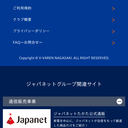
パートナー募集
公式Twitter
ご利用規約
アカデミー
U-15
応援メディア
法人限定 VIP BOX
ヴィヴィくんインスタグラム
クラブ概要
スクール
U-12
メディア出演情報
プライバシーポリシー
公式LINE＠
スクール
FAQ〜お問合せ〜
平和祈念活動
Youtube公式チャンネル
ホームタウン活動
Copyright © V-VAREN NAGASAKI. ALL RIGHT RESERVED.
ジャパネットグループ関連サイト
通信販売事業
ジャパネットたかた公式通販
家電を中心に、ジャパネットが自信をもって厳選
した商品だけをご紹介！