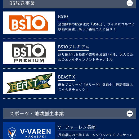
BS放送事業
BS10
全国無料のBS放送局『BS10』。クイズにゴルフに
映画に麻雀、楽しい番組てんこ盛り！
BS10プレミアム
語り継がれる映画や音楽をお届けする、大人のた
めのエンタテインメントチャンネル
BEAST X
麻雀プロリーグ「Mリーグ」参戦中！最新情報は
こちらをチェック！
スポーツ・地域創生事業
V・ファーレン長崎
長崎県内21市町をホームタウンとするプロサッカ