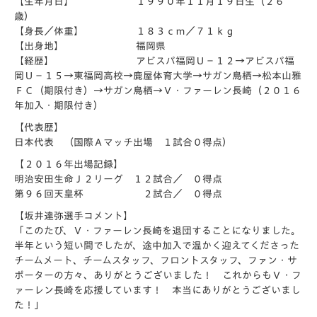
【生年月日】 １９９０年１１月１９日生（２６
歳）
【身長／体重】 １８３ｃｍ／７１ｋｇ
【出身地】 福岡県
【経歴】 アビスパ福岡Ｕ－１２→アビスパ福
岡Ｕ－１５→東福岡高校→鹿屋体育大学→サガン鳥栖→松本山雅
ＦＣ（期限付き）→サガン鳥栖→Ｖ・ファーレン長崎（２０１６
年加入・期限付き）
【代表歴】
日本代表 （国際Ａマッチ出場 １試合０得点）
【２０１６年出場記録】
明治安田生命Ｊ２リーグ １２試合／ ０得点
第９６回天皇杯 ２試合／ ０得点
【坂井達弥選手コメント】
「このたび、Ｖ・ファーレン長崎を退団することになりました。
半年という短い間でしたが、途中加入で温かく迎えてくださった
チームメート、チームスタッフ、フロントスタッフ、ファン・サ
ポーターの方々、ありがとうございました！ これからもＶ・フ
ァーレン長崎を応援しています！ 本当にありがとうございまし
た！」