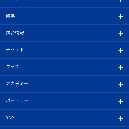
トップチーム
クラブプロフィール
観戦
クラブ
フィロソフィー
観戦ルール
試合情報
試合情報
クラブ概要
観戦ツアー
試合日程/結果
チケット
ファンクラブ
エンブレム紹介
はじめての観戦ガイド
順位表
チケット
グッズ
チケット
選手プロフィール
Revive Team
フォトギャラリー
シーズンシート
オンラインショップ
アカデミー
イベント
スタッフプロフィール
スタジアムへのアクセス
スタジアムグルメ
V-LOVERS（ファンクラブ）
2026-27ユニフォーム
メディア
育成からのお知らせ
パートナー
マスコット紹介
ヴィヴィくんの長崎おもてなしガイド
はじめての観戦ガイド
プレイヤーズスイート
店舗情報
グッズ
アカデミー
チームスケジュール
V-EXPRESS
パートナー企業一覧
SNS
（ユニフォーム入場）
ホームタウン
U-18