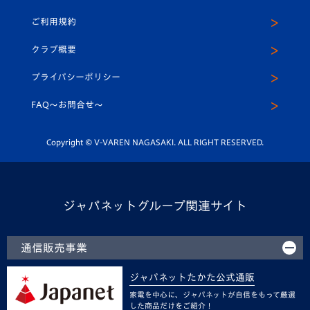
クラブハウス（練習場）
パートナー募集
公式Twitter
ご利用規約
アカデミー
U-15
応援メディア
法人限定 VIP BOX
ヴィヴィくんインスタグラム
クラブ概要
スクール
U-12
メディア出演情報
プライバシーポリシー
公式LINE＠
スクール
FAQ〜お問合せ〜
平和祈念活動
Youtube公式チャンネル
ホームタウン活動
Copyright © V-VAREN NAGASAKI. ALL RIGHT RESERVED.
ジャパネットグループ関連サイト
通信販売事業
ジャパネットたかた公式通販
家電を中心に、ジャパネットが自信をもって厳選
した商品だけをご紹介！