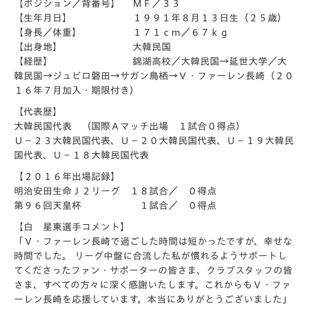
【ポジション／背番号】 ＭＦ／３３
【生年月日】 １９９１年８月１３日生（２５歳）
【身長／体重】 １７１ｃｍ／６７ｋｇ
【出身地】 大韓民国
【経歴】 錦湖高校／大韓民国→延世大学／大
韓民国→ジュビロ磐田→サガン鳥栖→Ｖ・ファーレン長崎（２０
１６年７月加入・期限付き）
【代表歴】
大韓民国代表 （国際Ａマッチ出場 １試合０得点）
Ｕ－２３大韓民国代表、Ｕ－２０大韓民国代表、Ｕ－１９大韓民
国代表、Ｕ－１８大韓民国代表
【２０１６年出場記録】
明治安田生命Ｊ２リーグ １８試合／ ０得点
第９６回天皇杯 １試合／ ０得点
【白 星東選手コメント】
「Ｖ・ファーレン長崎で過ごした時間は短かったですが、幸せな
時間でした。 リーグ中盤に合流した私が慣れるようサポートし
てくださったファン・サポーターの皆さま、クラブスタッフの皆
さま、すべての方々に深く感謝いたします。これからもＶ・ファ
ーレン長崎を応援しています。本当にありがとうございました」