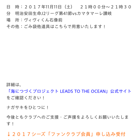
日 時：２０１７年11月11日（土） ２１時００分～２１時３０
分 明治安田生命J2リーグ第41節vsカマタマーレ讃岐
場 所：ヴィヴィくん石像前
その他：ごみ袋他道具はこちらで用意いたします！
詳細は、
「海につづくプロジェクト LEADS TO THE OCEAN」公式サイト
をご確認ください！
ナガサキをひとつに！
今後ともクラブへのご支援・ご声援をよろしくお願いいたしま
す！
↓２０１７シーズ「ファンクラブ会員」申し込み受付