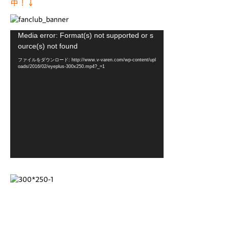
中！↓
動
Media error: Format(s) not supported or s
画
ource(s) not found
プ
ファイルをダウンロード: http://www.v-varen.com/wp-content/upl
レ
oads/2016/02/eyeplus-300x250.mp4?_=1
ー
ヤ
ー