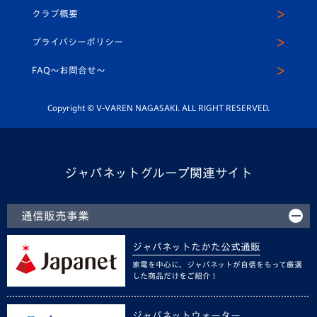
法人限定 VIP BOX
ヴィヴィくんインスタグラム
クラブ概要
スクール
U-12
メディア出演情報
プライバシーポリシー
公式LINE＠
スクール
FAQ〜お問合せ〜
平和祈念活動
Youtube公式チャンネル
ホームタウン活動
Copyright © V-VAREN NAGASAKI. ALL RIGHT RESERVED.
ジャパネットグループ関連サイト
通信販売事業
ジャパネットたかた公式通販
家電を中心に、ジャパネットが自信をもって厳選
した商品だけをご紹介！
ジャパネットウォーター