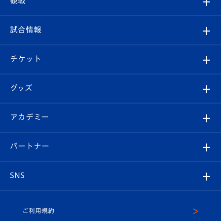
観戦
クラブ
フィロソフィー
観戦ルール
試合情報
試合情報
クラブ概要
観戦ツアー
試合日程/結果
チケット
ファンクラブ
エンブレム紹介
はじめての観戦ガイド
順位表
チケット
グッズ
チケット
選手プロフィール
Revive Team
フォトギャラリー
シーズンシート
オンラインショップ
アカデミー
イベント
スタッフプロフィール
スタジアムへのアクセス
スタジアムグルメ
V-LOVERS（ファンクラブ）
2026-27ユニフォーム
メディア
育成からのお知らせ
パートナー
マスコット紹介
ヴィヴィくんの長崎おもてなしガイド
はじめての観戦ガイド
プレイヤーズスイート
店舗情報
グッズ
アカデミー
チームスケジュール
V-EXPRESS
パートナー企業一覧
SNS
（ユニフォーム入場）
ホームタウン
U-18
クラブハウス（練習場）
パートナー募集
公式Twitter
ご利用規約
アカデミー
U-15
応援メディア