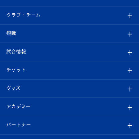
すべて
クラブ・チーム
トップチーム
クラブプロフィール
観戦
クラブ
フィロソフィー
観戦ルール
試合情報
試合情報
クラブ概要
観戦ツアー
試合日程/結果
チケット
ファンクラブ
エンブレム紹介
はじめての観戦ガイド
順位表
チケット
グッズ
チケット
選手プロフィール
Revive Team
フォトギャラリー
シーズンシート
オンラインショップ
アカデミー
イベント
スタッフプロフィール
スタジアムへのアクセス
スタジアムグルメ
V-LOVERS（ファンクラブ）
2026-27ユニフォーム
メディア
育成からのお知らせ
パートナー
マスコット紹介
ヴィヴィくんの長崎おもてなしガイド
はじめての観戦ガイド
プレイヤーズスイート
店舗情報
グッズ