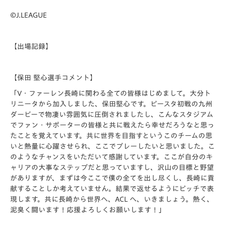
©J.LEAGUE
【出場記録】
【保田 堅心選手コメント】
「V・ファーレン⻑崎に関わる全ての皆様はじめまして。⼤分ト
リニータから加⼊しました、保⽥堅⼼です。ピースタ初戦の九州
ダービーで物凄い雰囲気に圧倒されましたし、こんなスタジアム
でファン・サポーターの皆様と共に戦えたら幸せだろうなと思っ
たことを覚えています。共に世界を⽬指すというこのチームの思
いと熱量に⼼躍させられ、ここでプレーしたいと思いました。こ
のようなチャンスをいただいて感謝しています。ここが⾃分のキ
ャリアの⼤事なステップだと思っていますし、沢⼭の⽬標と野望
がありますが、まずは今ここで僕の全てを出し尽くし、⻑崎に貢
献することしか考えていません。結果で返せるようにピッチで表
現します。共に⻑崎から世界へ、ACL へ、いきましょう。熱く、
泥臭く闘います！応援よろしくお願いします！」