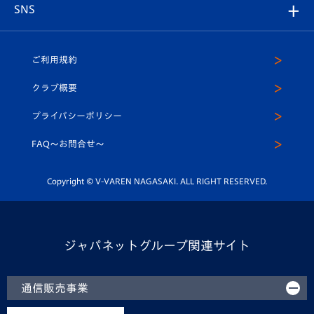
アカデミー
チームスケジュール
V-EXPRESS
パートナー企業一覧
SNS
（ユニフォーム入場）
ホームタウン
U-18
クラブハウス（練習場）
パートナー募集
公式Twitter
ご利用規約
アカデミー
U-15
応援メディア
法人限定 VIP BOX
ヴィヴィくんインスタグラム
クラブ概要
スクール
U-12
メディア出演情報
プライバシーポリシー
公式LINE＠
スクール
FAQ〜お問合せ〜
平和祈念活動
Youtube公式チャンネル
ホームタウン活動
Copyright © V-VAREN NAGASAKI. ALL RIGHT RESERVED.
ジャパネットグループ関連サイト
通信販売事業