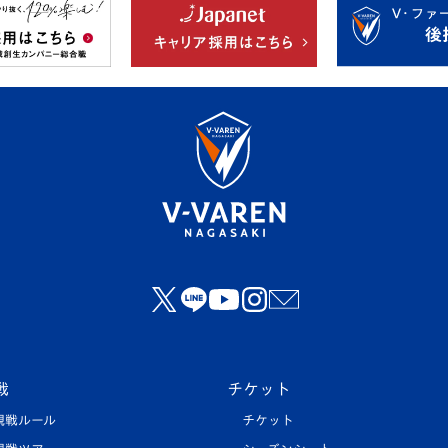
戦
チケット
観戦ルール
チケット