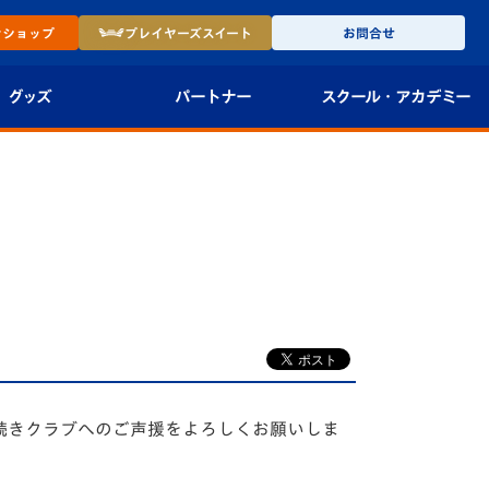
ン
ショップ
プレイヤーズ
スイート
お問合せ
グッズ
パートナー
スクール・
アカデミー
インショップ
パートナー企業一覧
アカデミー
-27ユニフォー
パートナー募集
U-18
法人限定 VIP BOX
U-15
報
U-12
スクール
き続きクラブへのご声援をよろしくお願いしま