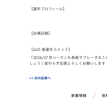
イベント
マスコット紹介
【選手プロフィール】
メディア
チームスケジュール
グッズ
クラブハウス（練習
場）
【出場記録】
ホームタウン
応援メディア
アカデミー
【山口 蛍選手コメント】
平和祈念活動
「2026/27 年シーズンも長崎でプレー
スクール
しょう！変わらず応援よろしくお願いします
ホームタウン活動
<< 次の記事へ
新着情報
契