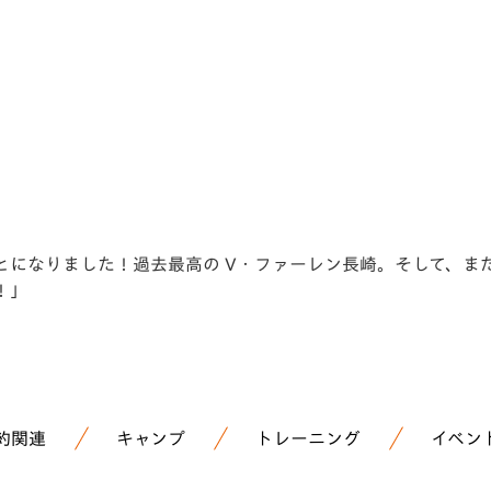
V-EXPRESS（ユニフ
ォーム入場）
することになりました！過去最高の V・ファーレン長崎。そして、
！」
約関連
キャンプ
トレーニング
イベン