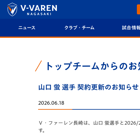
ニュース
クラブ・チーム
試合情
すべて
クラブプロフィール
試合日程/結果
トップチーム
フィロソフィー
試合情報
トップチームからのお
クラブ
クラブ概要
順位表
山口 蛍 選手 契約更新のお知らせ
試合情報
エンブレム紹介
U-21 Jリーグ
2026.06.18
ファンクラブ
選手プロフィール
フォトギャラ
Ｖ・ファーレン長崎は、山口 蛍選手と202
チケット
スタッフプロフィール
スタジアムグ
す。