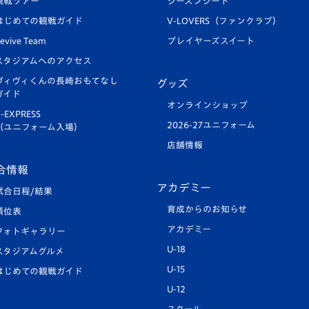
観戦ツアー
シーズンシート
はじめての観戦ガイド
V-LOVERS（ファンクラブ）
evive Team
プレイヤーズスイート
スタジアムへのアクセス
ヴィヴィくんの長崎おもてなし
グッズ
ガイド
オンラインショップ
-EXPRESS
2026-27ユニフォーム
（ユニフォーム入場）
店舗情報
合情報
アカデミー
試合日程/結果
育成からのお知らせ
順位表
アカデミー
フォトギャラリー
U-18
スタジアムグルメ
U-15
はじめての観戦ガイド
U-12