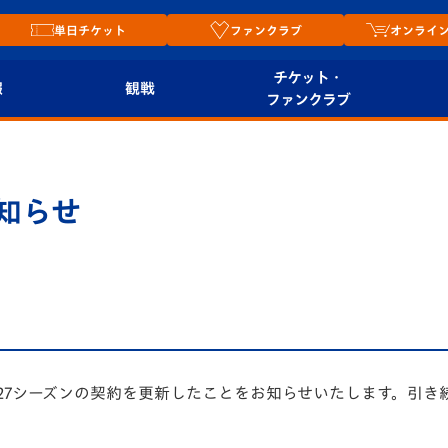
単日チケット
ファンクラブ
オンライ
チケット・
報
観戦
ファンクラブ
観戦ルール
チケット
オンラ
はじめての観戦ガイ
シーズンシート
2026
知らせ
ド
ム
プレイヤーズスイート
Revive Team
店舗情
関連
V-LOVERS（ファン
スタジアムへのアク
クラブ）
セス
リー
ヴィヴィくんの長崎
6/27シーズンの契約を更新したことをお知らせいたします。引
ルメ
おもてなしガイド