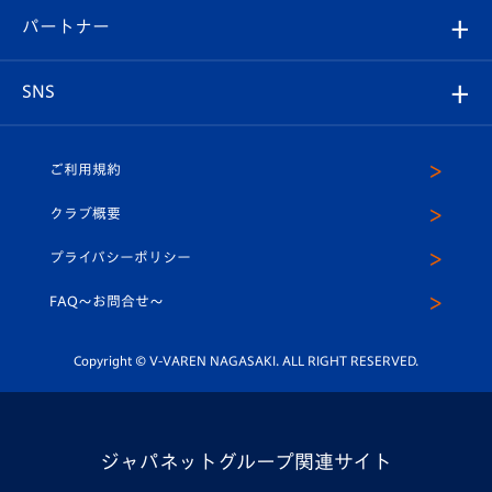
V-LOVERS（ファンクラブ）
2026-27ユニフォーム
メディア
育成からのお知らせ
パートナー
マスコット紹介
ヴィヴィくんの長崎おもてなしガイド
はじめての観戦ガイド
プレイヤーズスイート
店舗情報
グッズ
アカデミー
チームスケジュール
V-EXPRESS
パートナー企業一覧
SNS
（ユニフォーム入場）
ホームタウン
U-18
クラブハウス（練習場）
パートナー募集
公式Twitter
ご利用規約
アカデミー
U-15
応援メディア
法人限定 VIP BOX
ヴィヴィくんインスタグラム
クラブ概要
スクール
U-12
メディア出演情報
プライバシーポリシー
公式LINE＠
スクール
FAQ〜お問合せ〜
平和祈念活動
Youtube公式チャンネル
ホームタウン活動
Copyright © V-VAREN NAGASAKI. ALL RIGHT RESERVED.
ジャパネットグループ関連サイト