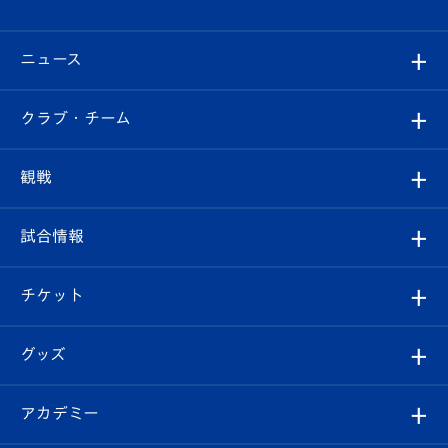
ニュース
すべて
クラブ・チーム
トップチーム
クラブプロフィール
観戦
クラブ
フィロソフィー
観戦ルール
試合情報
試合情報
クラブ概要
観戦ツアー
試合日程/結果
チケット
ファンクラブ
エンブレム紹介
はじめての観戦ガイド
順位表
チケット
グッズ
チケット
選手プロフィール
Revive Team
フォトギャラリー
シーズンシート
オンラインショップ
アカデミー
イベント
スタッフプロフィール
スタジアムへのアクセス
スタジアムグルメ