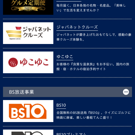
毎月届く、日本各地の名物・名産品。「美味し
い」で生活を変えませんか？
ジャパネットクルーズ
ジャパネットが磨き上げたおもてなしで、感動の豪
華クルーズ体験を。
ゆこゆこ
お客様の『良質な温泉旅』をお手伝い。国内の旅
館・宿・ホテルの宿泊予約サイト
BS放送事業
BS10
全国無料のBS放送局『BS10』。クイズにゴルフに
映画に麻雀、楽しい番組てんこ盛り！
BS10プレミアム