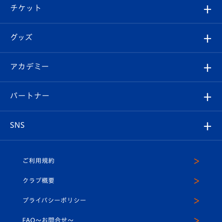
観戦ツアー
試合日程/結果
チケット
ファンクラブ
エンブレム紹介
はじめての観戦ガイド
順位表
チケット
グッズ
チケット
選手プロフィール
Revive Team
フォトギャラリー
シーズンシート
オンラインショップ
アカデミー
イベント
スタッフプロフィール
スタジアムへのアクセス
スタジアムグルメ
V-LOVERS（ファンクラブ）
2026-27ユニフォーム
メディア
育成からのお知らせ
パートナー
マスコット紹介
ヴィヴィくんの長崎おもてなしガイド
はじめての観戦ガイド
プレイヤーズスイート
店舗情報
グッズ
アカデミー
チームスケジュール
V-EXPRESS
パートナー企業一覧
SNS
（ユニフォーム入場）
ホームタウン
U-18
クラブハウス（練習場）
パートナー募集
公式Twitter
ご利用規約
アカデミー
U-15
応援メディア
法人限定 VIP BOX
ヴィヴィくんインスタグラム
クラブ概要
スクール
U-12
メディア出演情報
プライバシーポリシー
公式LINE＠
スクール
FAQ〜お問合せ〜
平和祈念活動