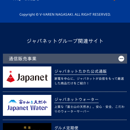
Youtube公式チャンネル
ホームタウン活動
Copyright © V-VAREN NAGASAKI. ALL RIGHT RESERVED.
ジャパネットグループ関連サイト
通信販売事業
ジャパネットたかた公式通販
家電を中心に、ジャパネットが自信をもって厳選
した商品だけをご紹介！
ジャパネットウォーター
上質な「富士山の天然水」。安心・安全、こだわ
りのウォーターサーバー
グルメ定期便