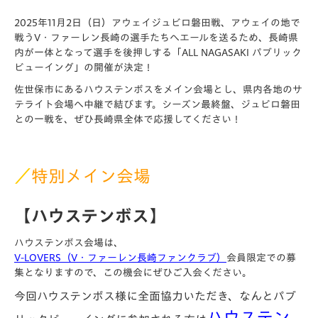
2025年11月2日（日）アウェイジュビロ磐田戦、アウェイの地で
戦うV・ファーレン長崎の選手たちへエールを送るため、長崎県
内が一体となって選手を後押しする「ALL NAGASAKI パブリック
ビューイング」の開催が決定！
佐世保市にあるハウステンボスをメイン会場とし、県内各地のサ
テライト会場へ中継で結びます。シーズン最終盤、ジュビロ磐田
との一戦を、ぜひ長崎県全体で応援してください！
／
特別メイン会場
【ハウステンボス】
ハウステンボス会場は、
V-LOVERS（V・ファーレン長崎ファンクラブ）
会員限定での募
集となりますので、この機会にぜひご入会ください。
今回ハウステンボス様に全面協力いただき、なんとパブ
ハウステン