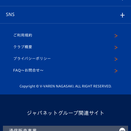
はじめての観戦ガイド
プレイヤーズスイート
店舗情報
グッズ
アカデミー
チームスケジュール
V-EXPRESS
パートナー企業一覧
SNS
（ユニフォーム入場）
ホームタウン
U-18
クラブハウス（練習場）
パートナー募集
公式Twitter
ご利用規約
アカデミー
U-15
応援メディア
法人限定 VIP BOX
ヴィヴィくんインスタグラム
クラブ概要
スクール
U-12
メディア出演情報
プライバシーポリシー
公式LINE＠
スクール
FAQ〜お問合せ〜
平和祈念活動
Youtube公式チャンネル
ホームタウン活動
Copyright © V-VAREN NAGASAKI. ALL RIGHT RESERVED.
ジャパネットグループ関連サイト
通信販売事業