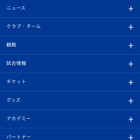
ニュース
すべて
クラブ・チーム
トップチーム
クラブプロフィール
観戦
クラブ
フィロソフィー
観戦ルール
試合情報
試合情報
クラブ概要
観戦ツアー
試合日程/結果
チケット
ファンクラブ
エンブレム紹介
はじめての観戦ガイド
順位表
チケット
グッズ
チケット
選手プロフィール
Revive Team
フォトギャラリー
シーズンシート
オンラインショップ
アカデミー
イベント
スタッフプロフィール
スタジアムへのアクセス
スタジアムグルメ
V-LOVERS（ファンクラブ）
2026-27ユニフォーム
メディア
育成からのお知らせ
パートナー
マスコット紹介
ヴィヴィくんの長崎おもてなしガイド