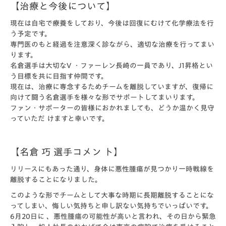
【治療と今後について】
現在は自宅で療養をしており、今後は回復にむけて化学療法を行
う予定です。
専門医のもと経過を注意深く診ながら、適切な治療を行ってまい
ります。
名倉選手は大切なV ・ファーレン長崎の一員であり、J1昇格とい
う目標を共に目指す仲間です。
現在は、治療に専念するためチームを離脱していますが、復帰に
向けて闘う名倉選手を様々な形でサポートしてまいります。
ファン・サポーターの皆様におかれましても、どうか温かく見守
っていただ けますと幸いです。
【名倉 巧 選手コメン ト】
リリースにもあった通り、身体に悪性腫瘍が見つかり一時戦線を
離脱することになりました。
このような形でチームとして大事な時期に長期離脱することにな
ってしまい、悔しい気持ちと申し訳ない気持ちでいっぱいです。
6月20日に 、悪性腫瘍の可能性が高いと言われ、その日から緊急