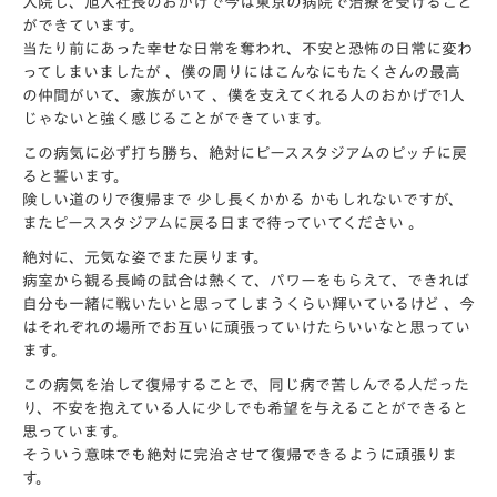
入院し、旭人社長のおかげで今は東京の病院で治療を受けること
ができています。
当たり前にあった幸せな日常を奪われ、不安と恐怖の日常に変わ
ってしまいましたが 、僕の周りにはこんなにもたくさんの最高
の仲間がいて、家族がいて 、僕を支えてくれる人のおかげで1人
じゃないと強く感じることができています。
この病気に必ず打ち勝ち、絶対にピーススタジアムのピッチに戻
ると誓います。
険しい道のりで復帰まで 少し長くかかる かもしれないですが、
またピーススタジアムに戻る日まで待っていてください 。
絶対に、元気な姿でまた戻ります。
病室から観る長崎の試合は熱くて、パワーをもらえて、できれば
自分も一緒に戦いたいと思ってしまうくらい輝いているけど 、今
はそれぞれの場所でお互いに頑張っていけたらいいなと思ってい
ます。
この病気を治して復帰することで、同じ病で苦しんでる人だった
り、不安を抱えている人に少しでも希望を与えることができると
思っています。
そういう意味でも絶対に完治させて復帰できるように頑張りま
す。