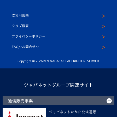
（ユニフォーム入場）
ホームタウン
U-18
クラブハウス（練習場）
パートナー募集
公式Twitter
ご利用規約
アカデミー
U-15
応援メディア
法人限定 VIP BOX
ヴィヴィくんインスタグラム
クラブ概要
スクール
U-12
メディア出演情報
プライバシーポリシー
公式LINE＠
スクール
FAQ〜お問合せ〜
平和祈念活動
Youtube公式チャンネル
ホームタウン活動
Copyright © V-VAREN NAGASAKI. ALL RIGHT RESERVED.
ジャパネットグループ関連サイト
通信販売事業
ジャパネットたかた公式通販