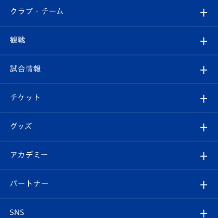
すべて
クラブ・チーム
トップチーム
クラブプロフィール
観戦
クラブ
フィロソフィー
観戦ルール
試合情報
試合情報
クラブ概要
観戦ツアー
試合日程/結果
チケット
ファンクラブ
エンブレム紹介
はじめての観戦ガイド
順位表
チケット
グッズ
チケット
選手プロフィール
Revive Team
フォトギャラリー
シーズンシート
オンラインショップ
アカデミー
イベント
スタッフプロフィール
スタジアムへのアクセス
スタジアムグルメ
V-LOVERS（ファンクラブ）
2026-27ユニフォーム
メディア
育成からのお知らせ
パートナー
マスコット紹介
ヴィヴィくんの長崎おもてなしガイド
はじめての観戦ガイド
プレイヤーズスイート
店舗情報
グッズ
アカデミー
チームスケジュール
V-EXPRESS
パートナー企業一覧
SNS