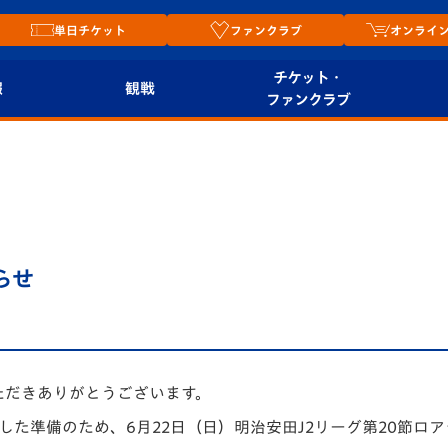
単日チケット
ファンクラブ
オンライ
チケット・
報
観戦
ファンクラブ
観戦ルール
チケット
オンラ
はじめての観戦ガイ
シーズンシート
2026
ド
ム
プレイヤーズスイート
Revive Team
店舗情
らせ
関連
V-LOVERS（ファン
スタジアムへのアク
クラブ）
セス
リー
ヴィヴィくんの長崎
ただきありがとうございます。
ルメ
おもてなしガイド
した準備のため、6月22日（日）明治安田J2リーグ第20節ロ