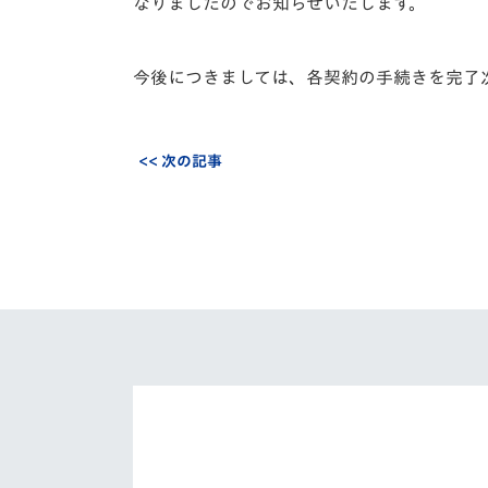
イベント
マスコット紹介
なりましたのでお知らせいたします。
メディア
チームスケジュール
今後につきましては、各契約の手続きを完了
グッズ
クラブハウス（練習
場）
<< 次の記事
ホームタウン
応援メディア
アカデミー
平和祈念活動
スクール
ホームタウン活動