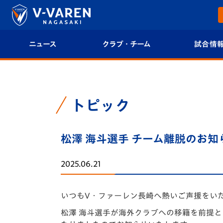
ニュース
クラブ・チーム
試合情
すべて
クラブプロフィール
試合日程/結果
トップチーム
フィロソフィー
試合情報
トピック
クラブ
クラブ概要
順位表
松澤 海斗選手 チーム離脱のお知
試合情報
エンブレム紹介
U-21 Jリーグ
2025.06.21
ファンクラブ
選手プロフィール
フォトギャラ
いつもV・ファーレン長崎へ熱いご声援をい
チケット
スタッフプロフィール
スタジアムグ
松澤 海斗選手が海外クラブへの移籍を前提と