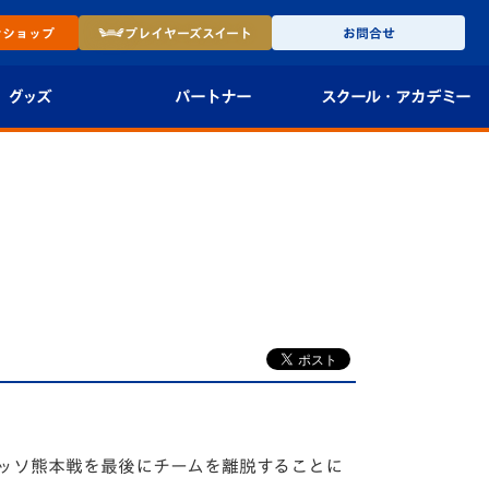
ン
ショップ
プレイヤーズ
スイート
お問合せ
グッズ
パートナー
スクール・
アカデミー
インショップ
パートナー企業一覧
アカデミー
-27ユニフォー
パートナー募集
U-18
法人限定 VIP BOX
U-15
報
U-12
スクール
アッソ熊本戦を最後にチームを離脱することに