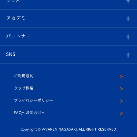
チケット
選手プロフィール
Revive Team
フォトギャラリー
シーズンシート
オンラインショップ
アカデミー
イベント
スタッフプロフィール
スタジアムへのアクセス
スタジアムグルメ
V-LOVERS（ファンクラブ）
2026-27ユニフォーム
メディア
育成からのお知らせ
パートナー
マスコット紹介
ヴィヴィくんの長崎おもてなしガイド
はじめての観戦ガイド
プレイヤーズスイート
店舗情報
グッズ
アカデミー
チームスケジュール
V-EXPRESS
パートナー企業一覧
SNS
（ユニフォーム入場）
ホームタウン
U-18
クラブハウス（練習場）
パートナー募集
公式Twitter
ご利用規約
アカデミー
U-15
応援メディア
法人限定 VIP BOX
ヴィヴィくんインスタグラム
クラブ概要
スクール
U-12
メディア出演情報
プライバシーポリシー
公式LINE＠
スクール
FAQ〜お問合せ〜
平和祈念活動
Youtube公式チャンネル
ホームタウン活動
Copyright © V-VAREN NAGASAKI. ALL RIGHT RESERVED.