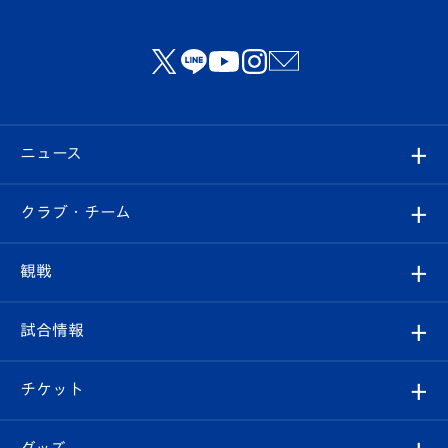
ニュース
すべて
クラブ・チーム
トップチーム
クラブプロフィール
観戦
クラブ
フィロソフィー
観戦ルール
試合情報
試合情報
クラブ概要
観戦ツアー
試合日程/結果
チケット
ファンクラブ
エンブレム紹介
はじめての観戦ガイド
順位表
チケット
グッズ