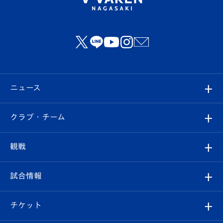
ニュース
すべて
クラブ・チーム
トップチーム
クラブプロフィール
観戦
クラブ
フィロソフィー
観戦ルール
試合情報
試合情報
クラブ概要
観戦ツアー
試合日程/結果
チケット
ファンクラブ
エンブレム紹介