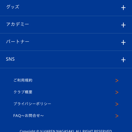
はじめての観戦ガイド
順位表
チケット
グッズ
チケット
選手プロフィール
Revive Team
フォトギャラリー
シーズンシート
オンラインショップ
アカデミー
イベント
スタッフプロフィール
スタジアムへのアクセス
スタジアムグルメ
V-LOVERS（ファンクラブ）
2026-27ユニフォーム
メディア
育成からのお知らせ
パートナー
マスコット紹介
ヴィヴィくんの長崎おもてなしガイド
はじめての観戦ガイド
プレイヤーズスイート
店舗情報
グッズ
アカデミー
チームスケジュール
V-EXPRESS
パートナー企業一覧
SNS
（ユニフォーム入場）
ホームタウン
U-18
クラブハウス（練習場）
パートナー募集
公式Twitter
ご利用規約
アカデミー
U-15
応援メディア
法人限定 VIP BOX
ヴィヴィくんインスタグラム
クラブ概要
スクール
U-12
メディア出演情報
プライバシーポリシー
公式LINE＠
スクール
FAQ〜お問合せ〜
平和祈念活動
Youtube公式チャンネル
ホームタウン活動
Copyright © V-VAREN NAGASAKI. ALL RIGHT RESERVED.