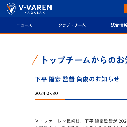
ニュース
クラブ・チーム
試合情
すべて
クラブプロフィール
試合日程/結果
トップチーム
フィロソフィー
試合情報
トップチームからのお
クラブ
クラブ概要
順位表
下平 隆宏 監督 負傷のお知らせ
試合情報
エンブレム紹介
U-21 Jリーグ
2024.07.30
ファンクラブ
選手プロフィール
フォトギャラ
チケット
スタッフプロフィール
スタジアムグ
Ｖ・ファーレン長崎は、下平 隆宏監督が 2024 シ