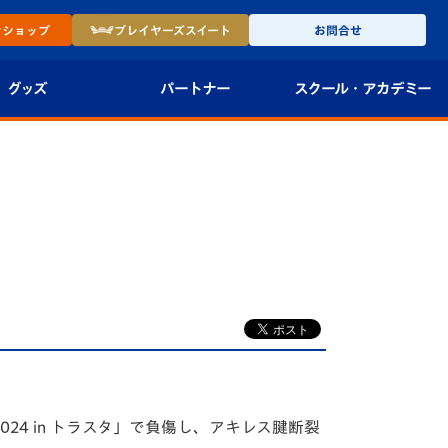
ン
ショップ
プレイヤーズ
スイート
お問合せ
グッズ
パートナー
スクール・
アカデミー
インショップ
パートナー企業一覧
アカデミー
-27ユニフォー
パートナー募集
U-18
法人限定 VIP BOX
U-15
報
U-12
スクール
L 2024 in トラスタ」で負傷し、アキレス腱断裂