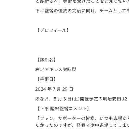
イベント
マスコット紹介
と診断され、手術を受けたことをお知らせい
下平監督の怪我の完治に向け、チームとして
メディア
チームスケジュール
グッズ
クラブハウス（練習
【プロフィール】
場）
ホームタウン
応援メディア
アカデミー
【診断名】
平和祈念活動
右足アキレス腱断裂
スクール
【手術日】
ホームタウン活動
2024 年 7 月 29 日
※なお、8 月 3 日(土)開催予定の明治安田
【下平 隆宏監督コメント】
「ファン、サポーターの皆様、いつも応援あり
たかったのですが、怪我で途中退場してしまい