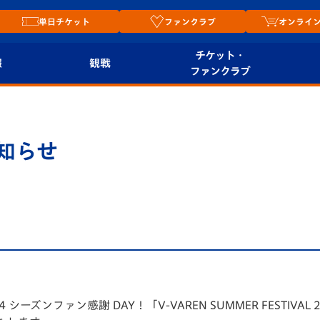
単日チケット
ファンクラブ
オンライ
チケット・
報
観戦
ファンクラブ
観戦ルール
チケット
オンラ
はじめての観戦ガイ
シーズンシート
2026
知らせ
ド
ム
プレイヤーズスイート
Revive Team
店舗情
関連
V-LOVERS（ファン
スタジアムへのアク
クラブ）
セス
リー
ヴィヴィくんの長崎
ルメ
おもてなしガイド
ーズンファン感謝 DAY！「V-VAREN SUMMER FESTIVA