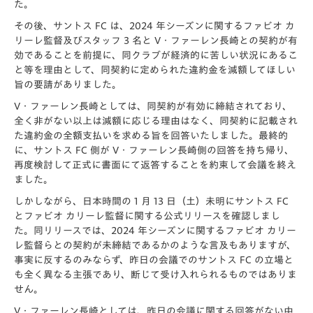
た。
その後、サントス FC は、2024 年シーズンに関するファビオ カ
リーレ監督及びスタッフ 3 名と V・ファーレン長崎との契約が有
効であることを前提に、同クラブが経済的に苦しい状況にあるこ
と等を理由として、同契約に定められた違約金を減額してほしい
旨の要請がありました。
V・ファーレン長崎としては、同契約が有効に締結されており、
全く非がない以上は減額に応じる理由はなく、同契約に記載され
た違約金の全額支払いを求める旨を回答いたしました。最終的
に、サントス FC 側が V・ファーレン長崎側の回答を持ち帰り、
再度検討して正式に書面にて返答することを約束して会議を終え
ました。
しかしながら、日本時間の 1 月 13 日（土）未明にサントス FC
とファビオ カリーレ監督に関する公式リリースを確認しまし
た。同リリースでは、2024 年シーズンに関するファビオ カリー
レ監督らとの契約が未締結であるかのような言及もありますが、
事実に反するのみならず、昨日の会議でのサントス FC の立場と
も全く異なる主張であり、断じて受け入れられるものではありま
せん。
V・ファーレン長崎としては、昨日の会議に関する回答がない中