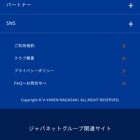
2026-27ユニフォーム
メディア
育成からのお知らせ
パートナー
マスコット紹介
ヴィヴィくんの長崎おもてなしガイド
はじめての観戦ガイド
プレイヤーズスイート
店舗情報
グッズ
アカデミー
チームスケジュール
V-EXPRESS
パートナー企業一覧
SNS
（ユニフォーム入場）
ホームタウン
U-18
クラブハウス（練習場）
パートナー募集
公式Twitter
ご利用規約
アカデミー
U-15
応援メディア
法人限定 VIP BOX
ヴィヴィくんインスタグラム
クラブ概要
スクール
U-12
メディア出演情報
プライバシーポリシー
公式LINE＠
スクール
FAQ〜お問合せ〜
平和祈念活動
Youtube公式チャンネル
ホームタウン活動
Copyright © V-VAREN NAGASAKI. ALL RIGHT RESERVED.
ジャパネットグループ関連サイト