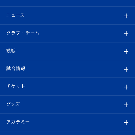
ニュース
すべて
クラブ・チーム
トップチーム
クラブプロフィール
観戦
クラブ
フィロソフィー
観戦ルール
試合情報
試合情報
クラブ概要
観戦ツアー
試合日程/結果
チケット
ファンクラブ
エンブレム紹介
はじめての観戦ガイド
順位表
チケット
グッズ
チケット
選手プロフィール
Revive Team
フォトギャラリー
シーズンシート
オンラインショップ
アカデミー
イベント
スタッフプロフィール
スタジアムへのアクセス
スタジアムグルメ
V-LOVERS（ファンクラブ）