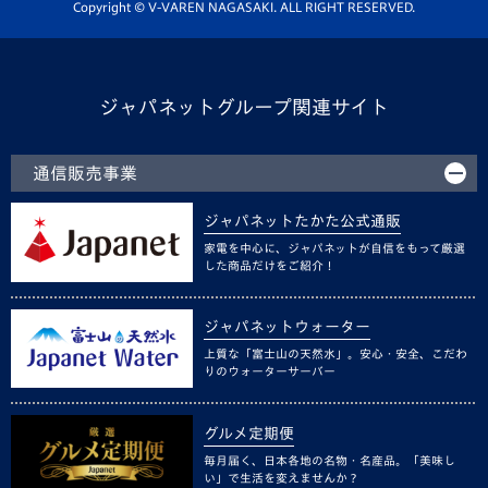
ホームタウン活動
Copyright © V-VAREN NAGASAKI. ALL RIGHT RESERVED.
ジャパネットグループ関連サイト
通信販売事業
ジャパネットたかた公式通販
家電を中心に、ジャパネットが自信をもって厳選
した商品だけをご紹介！
ジャパネットウォーター
上質な「富士山の天然水」。安心・安全、こだわ
りのウォーターサーバー
グルメ定期便
毎月届く、日本各地の名物・名産品。「美味し
い」で生活を変えませんか？