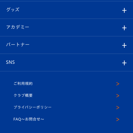
エンブレム紹介
はじめての観戦ガイド
順位表
チケット
グッズ
チケット
選手プロフィール
Revive Team
フォトギャラリー
シーズンシート
オンラインショップ
アカデミー
イベント
スタッフプロフィール
スタジアムへのアクセス
スタジアムグルメ
V-LOVERS（ファンクラブ）
2026-27ユニフォーム
メディア
育成からのお知らせ
パートナー
マスコット紹介
ヴィヴィくんの長崎おもてなしガイド
はじめての観戦ガイド
プレイヤーズスイート
店舗情報
グッズ
アカデミー
チームスケジュール
V-EXPRESS
パートナー企業一覧
SNS
（ユニフォーム入場）
ホームタウン
U-18
クラブハウス（練習場）
パートナー募集
公式Twitter
ご利用規約
アカデミー
U-15
応援メディア
法人限定 VIP BOX
ヴィヴィくんインスタグラム
クラブ概要
スクール
U-12
メディア出演情報
プライバシーポリシー
公式LINE＠
スクール
FAQ〜お問合せ〜
平和祈念活動
Youtube公式チャンネル