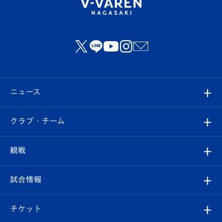
ニュース
すべて
クラブ・チーム
トップチーム
クラブプロフィール
観戦
クラブ
フィロソフィー
観戦ルール
試合情報
試合情報
クラブ概要
観戦ツアー
試合日程/結果
チケット
ファンクラブ