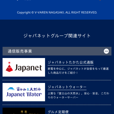
Youtube公式チャンネル
ホームタウン活動
Copyright © V-VAREN NAGASAKI. ALL RIGHT RESERVED.
ジャパネットグループ関連サイト
通信販売事業
ジャパネットたかた公式通販
家電を中心に、ジャパネットが自信をもって厳選
した商品だけをご紹介！
ジャパネットウォーター
上質な「富士山の天然水」。安心・安全、こだわ
りのウォーターサーバー
グルメ定期便