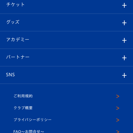
観戦ツアー
試合日程/結果
チケット
ファンクラブ
エンブレム紹介
はじめての観戦ガイド
順位表
チケット
グッズ
チケット
選手プロフィール
Revive Team
フォトギャラリー
シーズンシート
オンラインショップ
アカデミー
イベント
スタッフプロフィール
スタジアムへのアクセス
スタジアムグルメ
V-LOVERS（ファンクラブ）
2026-27ユニフォーム
メディア
育成からのお知らせ
パートナー
マスコット紹介
ヴィヴィくんの長崎おもてなしガイド
はじめての観戦ガイド
プレイヤーズスイート
店舗情報
グッズ
アカデミー
チームスケジュール
V-EXPRESS
パートナー企業一覧
SNS
（ユニフォーム入場）
ホームタウン
U-18
クラブハウス（練習場）
パートナー募集
公式Twitter
ご利用規約
アカデミー
U-15
応援メディア
法人限定 VIP BOX
ヴィヴィくんインスタグラム
クラブ概要
スクール
U-12
メディア出演情報
プライバシーポリシー
公式LINE＠
スクール
FAQ〜お問合せ〜
平和祈念活動