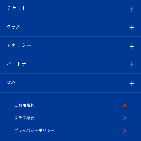
クラブ概要
観戦ツアー
試合日程/結果
チケット
ファンクラブ
エンブレム紹介
はじめての観戦ガイド
順位表
チケット
グッズ
チケット
選手プロフィール
Revive Team
フォトギャラリー
シーズンシート
オンラインショップ
アカデミー
イベント
スタッフプロフィール
スタジアムへのアクセス
スタジアムグルメ
V-LOVERS（ファンクラブ）
2026-27ユニフォーム
メディア
育成からのお知らせ
パートナー
マスコット紹介
ヴィヴィくんの長崎おもてなしガイド
はじめての観戦ガイド
プレイヤーズスイート
店舗情報
グッズ
アカデミー
チームスケジュール
V-EXPRESS
パートナー企業一覧
SNS
（ユニフォーム入場）
ホームタウン
U-18
クラブハウス（練習場）
パートナー募集
公式Twitter
ご利用規約
アカデミー
U-15
応援メディア
法人限定 VIP BOX
ヴィヴィくんインスタグラム
クラブ概要
スクール
U-12
メディア出演情報
プライバシーポリシー
公式LINE＠