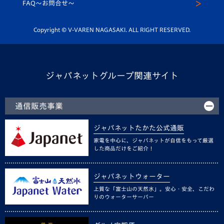
スクール
FAQ〜お問合せ〜
平和祈念活動
Youtube公式チャンネル
ホームタウン活動
Copyright © V-VAREN NAGASAKI. ALL RIGHT RESERVED.
ジャパネットグループ関連サイト
通信販売事業
ジャパネットたかた公式通販
家電を中心に、ジャパネットが自信をもって厳選
した商品だけをご紹介！
ジャパネットウォーター
上質な「富士山の天然水」。安心・安全、こだわ
りのウォーターサーバー