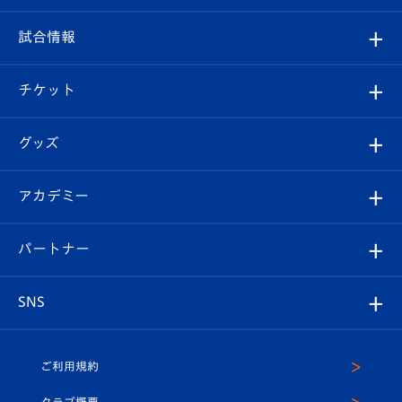
クラブ
フィロソフィー
観戦ルール
試合情報
試合情報
クラブ概要
観戦ツアー
試合日程/結果
チケット
ファンクラブ
エンブレム紹介
はじめての観戦ガイド
順位表
チケット
グッズ
チケット
選手プロフィール
Revive Team
フォトギャラリー
シーズンシート
オンラインショップ
アカデミー
イベント
スタッフプロフィール
スタジアムへのアクセス
スタジアムグルメ
V-LOVERS（ファンクラブ）
2026-27ユニフォーム
メディア
育成からのお知らせ
パートナー
マスコット紹介
ヴィヴィくんの長崎おもてなしガイド
はじめての観戦ガイド
プレイヤーズスイート
店舗情報
グッズ
アカデミー
チームスケジュール
V-EXPRESS
パートナー企業一覧
SNS
（ユニフォーム入場）
ホームタウン
U-18
クラブハウス（練習場）
パートナー募集
公式Twitter
ご利用規約
アカデミー
U-15
応援メディア
法人限定 VIP BOX
ヴィヴィくんインスタグラム