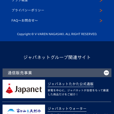
クラブ概要
スクール
U-12
メディア出演情報
プライバシーポリシー
公式LINE＠
スクール
FAQ〜お問合せ〜
平和祈念活動
Youtube公式チャンネル
ホームタウン活動
Copyright © V-VAREN NAGASAKI. ALL RIGHT RESERVED.
ジャパネットグループ関連サイト
通信販売事業
ジャパネットたかた公式通販
家電を中心に、ジャパネットが自信をもって厳選
した商品だけをご紹介！
ジャパネットウォーター