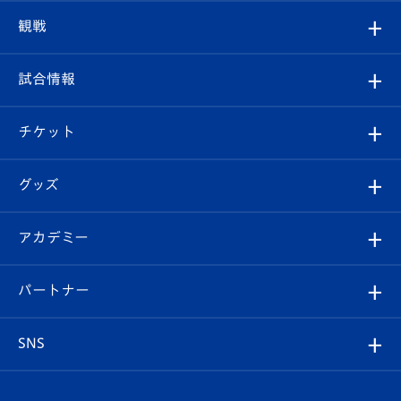
トップチーム
クラブプロフィール
観戦
クラブ
フィロソフィー
観戦ルール
試合情報
試合情報
クラブ概要
観戦ツアー
試合日程/結果
チケット
ファンクラブ
エンブレム紹介
はじめての観戦ガイド
順位表
チケット
グッズ
チケット
選手プロフィール
Revive Team
フォトギャラリー
シーズンシート
オンラインショップ
アカデミー
イベント
スタッフプロフィール
スタジアムへのアクセス
スタジアムグルメ
V-LOVERS（ファンクラブ）
2026-27ユニフォーム
メディア
育成からのお知らせ
パートナー
マスコット紹介
ヴィヴィくんの長崎おもてなしガイド
はじめての観戦ガイド
プレイヤーズスイート
店舗情報
グッズ
アカデミー
チームスケジュール
V-EXPRESS
パートナー企業一覧
SNS
（ユニフォーム入場）
ホームタウン
U-18
クラブハウス（練習場）
パートナー募集
公式Twitter