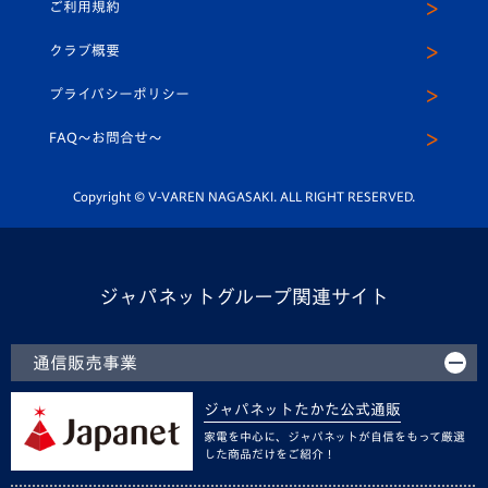
ご利用規約
アカデミー
U-15
応援メディア
法人限定 VIP BOX
ヴィヴィくんインスタグラム
クラブ概要
スクール
U-12
メディア出演情報
プライバシーポリシー
公式LINE＠
スクール
FAQ〜お問合せ〜
平和祈念活動
Youtube公式チャンネル
ホームタウン活動
Copyright © V-VAREN NAGASAKI. ALL RIGHT RESERVED.
ジャパネットグループ関連サイト
通信販売事業
ジャパネットたかた公式通販
家電を中心に、ジャパネットが自信をもって厳選
した商品だけをご紹介！