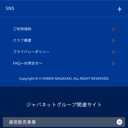
店舗情報
グッズ
アカデミー
チームスケジュール
V-EXPRESS
パートナー企業一覧
SNS
（ユニフォーム入場）
ホームタウン
U-18
クラブハウス（練習場）
パートナー募集
公式Twitter
ご利用規約
アカデミー
U-15
応援メディア
法人限定 VIP BOX
ヴィヴィくんインスタグラム
クラブ概要
スクール
U-12
メディア出演情報
プライバシーポリシー
公式LINE＠
スクール
FAQ〜お問合せ〜
平和祈念活動
Youtube公式チャンネル
ホームタウン活動
Copyright © V-VAREN NAGASAKI. ALL RIGHT RESERVED.
ジャパネットグループ関連サイト
通信販売事業