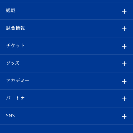
トップチーム
クラブプロフィール
観戦
クラブ
フィロソフィー
観戦ルール
試合情報
試合情報
クラブ概要
観戦ツアー
試合日程/結果
チケット
ファンクラブ
エンブレム紹介
はじめての観戦ガイド
順位表
チケット
グッズ
チケット
選手プロフィール
Revive Team
フォトギャラリー
シーズンシート
オンラインショップ
アカデミー
イベント
スタッフプロフィール
スタジアムへのアクセス
スタジアムグルメ
V-LOVERS（ファンクラブ）
2026-27ユニフォーム
メディア
育成からのお知らせ
パートナー
マスコット紹介
ヴィヴィくんの長崎おもてなしガイド
はじめての観戦ガイド
プレイヤーズスイート
店舗情報
グッズ
アカデミー
チームスケジュール
V-EXPRESS
パートナー企業一覧
SNS
（ユニフォーム入場）
ホームタウン
U-18
クラブハウス（練習場）
パートナー募集
公式Twitter