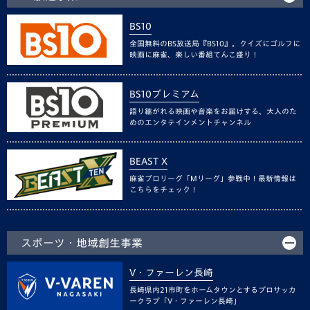
BS10
全国無料のBS放送局『BS10』。クイズにゴルフに
映画に麻雀、楽しい番組てんこ盛り！
BS10プレミアム
語り継がれる映画や音楽をお届けする、大人のた
めのエンタテインメントチャンネル
BEAST X
麻雀プロリーグ「Mリーグ」参戦中！最新情報は
こちらをチェック！
スポーツ・地域創生事業
V・ファーレン長崎
長崎県内21市町をホームタウンとするプロサッカ
ークラブ「V・ファーレン長崎」