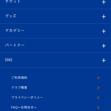
試合日程/結果
チケット
ファンクラブ
エンブレム紹介
はじめての観戦ガイド
順位表
チケット
グッズ
チケット
選手プロフィール
Revive Team
フォトギャラリー
シーズンシート
オンラインショップ
アカデミー
イベント
スタッフプロフィール
スタジアムへのアクセス
スタジアムグルメ
V-LOVERS（ファンクラブ）
2026-27ユニフォーム
メディア
育成からのお知らせ
パートナー
マスコット紹介
ヴィヴィくんの長崎おもてなしガイド
はじめての観戦ガイド
プレイヤーズスイート
店舗情報
グッズ
アカデミー
チームスケジュール
V-EXPRESS
パートナー企業一覧
SNS
（ユニフォーム入場）
ホームタウン
U-18
クラブハウス（練習場）
パートナー募集
公式Twitter
ご利用規約
アカデミー
U-15
応援メディア
法人限定 VIP BOX
ヴィヴィくんインスタグラム
クラブ概要
スクール
U-12
メディア出演情報
プライバシーポリシー
公式LINE＠
スクール
FAQ〜お問合せ〜
平和祈念活動
Youtube公式チャンネル