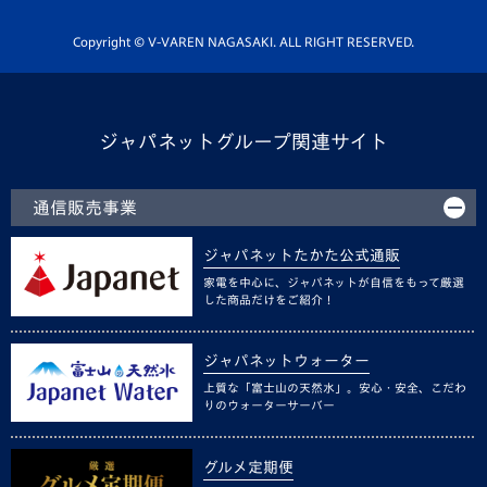
ホームタウン活動
Copyright © V-VAREN NAGASAKI. ALL RIGHT RESERVED.
ジャパネットグループ関連サイト
通信販売事業
ジャパネットたかた公式通販
家電を中心に、ジャパネットが自信をもって厳選
した商品だけをご紹介！
ジャパネットウォーター
上質な「富士山の天然水」。安心・安全、こだわ
りのウォーターサーバー
グルメ定期便