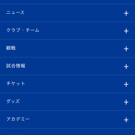
ニュース
すべて
クラブ・チーム
トップチーム
クラブプロフィール
観戦
クラブ
フィロソフィー
観戦ルール
試合情報
試合情報
クラブ概要
観戦ツアー
試合日程/結果
チケット
ファンクラブ
エンブレム紹介
はじめての観戦ガイド
順位表
チケット
グッズ
チケット
選手プロフィール
Revive Team
フォトギャラリー
シーズンシート
オンラインショップ
アカデミー
イベント
スタッフプロフィール
スタジアムへのアクセス
スタジアムグルメ
V-LOVERS（ファンクラブ）
2026-27ユニフォーム
メディア