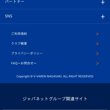
育成からのお知らせ
パートナー
マスコット紹介
ヴィヴィくんの長崎おもてなしガイド
はじめての観戦ガイド
プレイヤーズスイート
店舗情報
グッズ
アカデミー
チームスケジュール
V-EXPRESS
パートナー企業一覧
SNS
（ユニフォーム入場）
ホームタウン
U-18
クラブハウス（練習場）
パートナー募集
公式Twitter
ご利用規約
アカデミー
U-15
応援メディア
法人限定 VIP BOX
ヴィヴィくんインスタグラム
クラブ概要
スクール
U-12
メディア出演情報
プライバシーポリシー
公式LINE＠
スクール
FAQ〜お問合せ〜
平和祈念活動
Youtube公式チャンネル
ホームタウン活動
Copyright © V-VAREN NAGASAKI. ALL RIGHT RESERVED.
ジャパネットグループ関連サイト