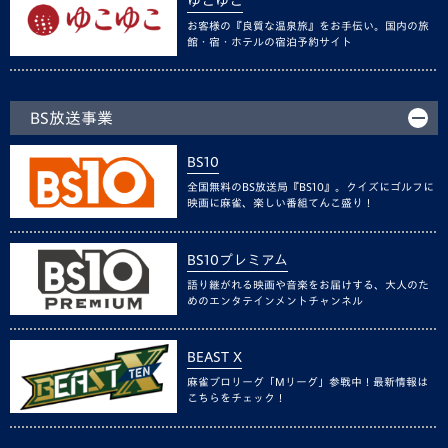
ゆこゆこ
お客様の『良質な温泉旅』をお手伝い。国内の旅
館・宿・ホテルの宿泊予約サイト
BS放送事業
BS10
全国無料のBS放送局『BS10』。クイズにゴルフに
映画に麻雀、楽しい番組てんこ盛り！
BS10プレミアム
語り継がれる映画や音楽をお届けする、大人のた
めのエンタテインメントチャンネル
BEAST X
麻雀プロリーグ「Mリーグ」参戦中！最新情報は
こちらをチェック！