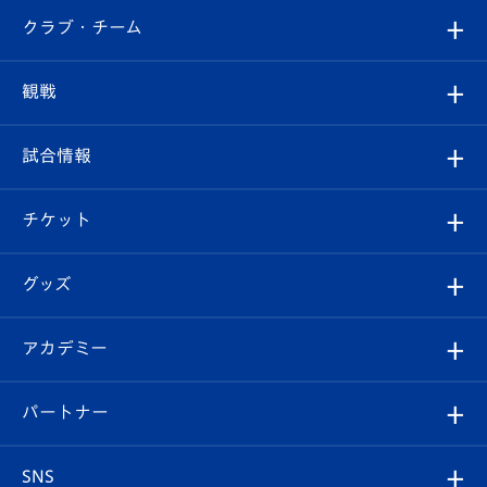
すべて
クラブ・チーム
トップチーム
クラブプロフィール
観戦
クラブ
フィロソフィー
観戦ルール
試合情報
試合情報
クラブ概要
観戦ツアー
試合日程/結果
チケット
ファンクラブ
エンブレム紹介
はじめての観戦ガイド
順位表
チケット
グッズ
チケット
選手プロフィール
Revive Team
フォトギャラリー
シーズンシート
オンラインショップ
アカデミー
イベント
スタッフプロフィール
スタジアムへのアクセス
スタジアムグルメ
V-LOVERS（ファンクラブ）
2026-27ユニフォーム
メディア
育成からのお知らせ
パートナー
マスコット紹介
ヴィヴィくんの長崎おもてなしガイド
はじめての観戦ガイド
プレイヤーズスイート
店舗情報
グッズ
アカデミー
チームスケジュール
V-EXPRESS
パートナー企業一覧
SNS