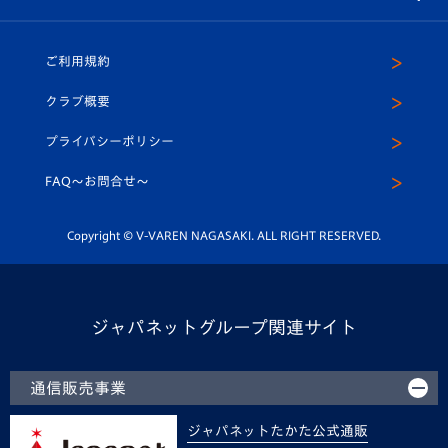
（ユニフォーム入場）
ホームタウン
U-18
クラブハウス（練習場）
パートナー募集
公式Twitter
ご利用規約
アカデミー
U-15
応援メディア
法人限定 VIP BOX
ヴィヴィくんインスタグラム
クラブ概要
スクール
U-12
メディア出演情報
プライバシーポリシー
公式LINE＠
スクール
FAQ〜お問合せ〜
平和祈念活動
Youtube公式チャンネル
ホームタウン活動
Copyright © V-VAREN NAGASAKI. ALL RIGHT RESERVED.
ジャパネットグループ関連サイト
通信販売事業
ジャパネットたかた公式通販