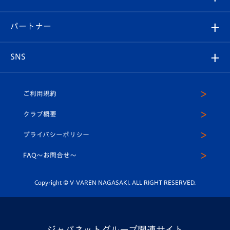
スタッフプロフィール
スタジアムへのアクセス
スタジアムグルメ
V-LOVERS（ファンクラブ）
2026-27ユニフォーム
メディア
育成からのお知らせ
パートナー
マスコット紹介
ヴィヴィくんの長崎おもてなしガイド
はじめての観戦ガイド
プレイヤーズスイート
店舗情報
グッズ
アカデミー
チームスケジュール
V-EXPRESS
パートナー企業一覧
SNS
（ユニフォーム入場）
ホームタウン
U-18
クラブハウス（練習場）
パートナー募集
公式Twitter
ご利用規約
アカデミー
U-15
応援メディア
法人限定 VIP BOX
ヴィヴィくんインスタグラム
クラブ概要
スクール
U-12
メディア出演情報
プライバシーポリシー
公式LINE＠
スクール
FAQ〜お問合せ〜
平和祈念活動
Youtube公式チャンネル
ホームタウン活動
Copyright © V-VAREN NAGASAKI. ALL RIGHT RESERVED.
ジャパネットグループ関連サイト