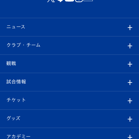
ニュース
すべて
クラブ・チーム
トップチーム
クラブプロフィール
観戦
クラブ
フィロソフィー
観戦ルール
試合情報
試合情報
クラブ概要
観戦ツアー
試合日程/結果
チケット
ファンクラブ
エンブレム紹介
はじめての観戦ガイド
順位表
チケット
グッズ
チケット
選手プロフィール
Revive Team
フォトギャラリー
シーズンシート
オンラインショップ
アカデミー
イベント