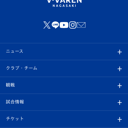
ニュース
すべて
クラブ・チーム
トップチーム
クラブプロフィール
観戦
クラブ
フィロソフィー
観戦ルール
試合情報
試合情報
クラブ概要
観戦ツアー
試合日程/結果
チケット
ファンクラブ
エンブレム紹介