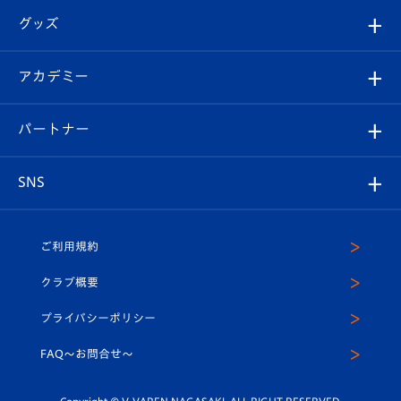
はじめての観戦ガイド
順位表
チケット
グッズ
チケット
選手プロフィール
Revive Team
フォトギャラリー
シーズンシート
オンラインショップ
アカデミー
イベント
スタッフプロフィール
スタジアムへのアクセス
スタジアムグルメ
V-LOVERS（ファンクラブ）
2026-27ユニフォーム
メディア
育成からのお知らせ
パートナー
マスコット紹介
ヴィヴィくんの長崎おもてなしガイド
はじめての観戦ガイド
プレイヤーズスイート
店舗情報
グッズ
アカデミー
チームスケジュール
V-EXPRESS
パートナー企業一覧
SNS
（ユニフォーム入場）
ホームタウン
U-18
クラブハウス（練習場）
パートナー募集
公式Twitter
ご利用規約
アカデミー
U-15
応援メディア
法人限定 VIP BOX
ヴィヴィくんインスタグラム
クラブ概要
スクール
U-12
メディア出演情報
プライバシーポリシー
公式LINE＠
スクール
FAQ〜お問合せ〜
平和祈念活動
Youtube公式チャンネル
ホームタウン活動