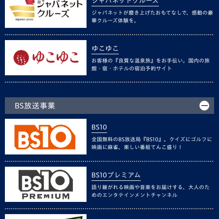
ジャパネットクルーズ
ジャパネットが磨き上げたおもてなしで、感動の豪
華クルーズ体験を。
ゆこゆこ
お客様の『良質な温泉旅』をお手伝い。国内の旅
館・宿・ホテルの宿泊予約サイト
BS放送事業
BS10
全国無料のBS放送局『BS10』。クイズにゴルフに
映画に麻雀、楽しい番組てんこ盛り！
BS10プレミアム
語り継がれる映画や音楽をお届けする、大人のた
めのエンタテインメントチャンネル