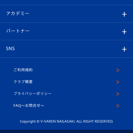
選手プロフィール
Revive Team
フォトギャラリー
シーズンシート
オンラインショップ
アカデミー
イベント
スタッフプロフィール
スタジアムへのアクセス
スタジアムグルメ
V-LOVERS（ファンクラブ）
2026-27ユニフォーム
メディア
育成からのお知らせ
パートナー
マスコット紹介
ヴィヴィくんの長崎おもてなしガイド
はじめての観戦ガイド
プレイヤーズスイート
店舗情報
グッズ
アカデミー
チームスケジュール
V-EXPRESS
パートナー企業一覧
SNS
（ユニフォーム入場）
ホームタウン
U-18
クラブハウス（練習場）
パートナー募集
公式Twitter
ご利用規約
アカデミー
U-15
応援メディア
法人限定 VIP BOX
ヴィヴィくんインスタグラム
クラブ概要
スクール
U-12
メディア出演情報
プライバシーポリシー
公式LINE＠
スクール
FAQ〜お問合せ〜
平和祈念活動
Youtube公式チャンネル
ホームタウン活動
Copyright © V-VAREN NAGASAKI. ALL RIGHT RESERVED.