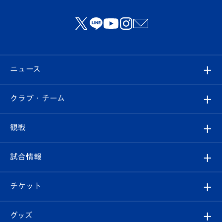
ニュース
すべて
クラブ・チーム
トップチーム
クラブプロフィール
観戦
クラブ
フィロソフィー
観戦ルール
試合情報
試合情報
クラブ概要
観戦ツアー
試合日程/結果
チケット
ファンクラブ
エンブレム紹介
はじめての観戦ガイド
順位表
チケット
グッズ
チケット