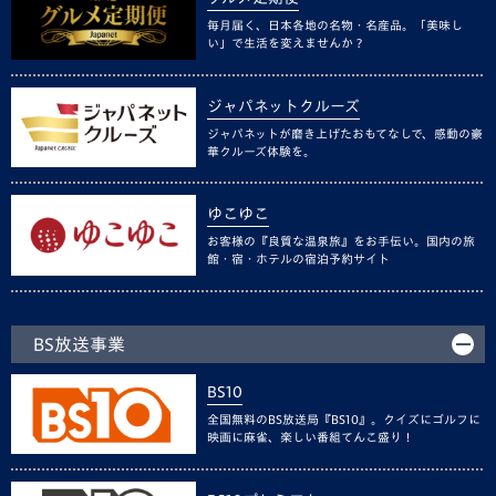
毎月届く、日本各地の名物・名産品。「美味し
い」で生活を変えませんか？
ジャパネットクルーズ
ジャパネットが磨き上げたおもてなしで、感動の豪
華クルーズ体験を。
ゆこゆこ
お客様の『良質な温泉旅』をお手伝い。国内の旅
館・宿・ホテルの宿泊予約サイト
BS放送事業
BS10
全国無料のBS放送局『BS10』。クイズにゴルフに
映画に麻雀、楽しい番組てんこ盛り！