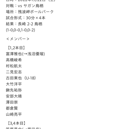
対戦：vs サガン鳥栖
場所：残波岬ボールパーク
試合形式：30分×4本
結果：長崎 2-2 鳥栖
(1-0,0-0,1-0,0-2)
＜メンバー＞
【1,2本目】
富澤雅也(→浅沼優瑠)
高橋峻希
村松航太
二見宏志
古田東也（U-18）
大竹洋平
鍬先祐弥
安部大晴
澤田崇
都倉賢
山崎亮平
【3,4本目】