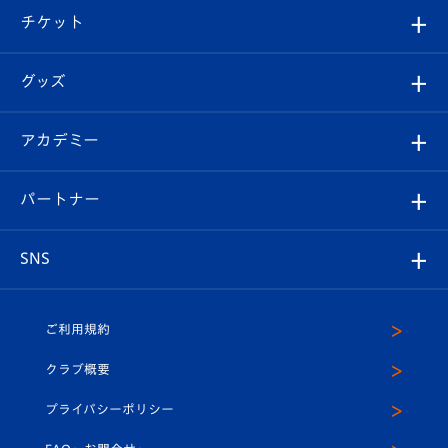
観戦ツアー
試合日程/結果
チケット
ファンクラブ
エンブレム紹介
はじめての観戦ガイド
順位表
チケット
グッズ
チケット
選手プロフィール
Revive Team
フォトギャラリー
シーズンシート
オンラインショップ
アカデミー
イベント
スタッフプロフィール
スタジアムへのアクセス
スタジアムグルメ
V-LOVERS（ファンクラブ）
2026-27ユニフォーム
メディア
育成からのお知らせ
パートナー
マスコット紹介
ヴィヴィくんの長崎おもてなしガイド
はじめての観戦ガイド
プレイヤーズスイート
店舗情報
グッズ
アカデミー
チームスケジュール
V-EXPRESS
パートナー企業一覧
SNS
（ユニフォーム入場）
ホームタウン
U-18
クラブハウス（練習場）
パートナー募集
公式Twitter
ご利用規約
アカデミー
U-15
応援メディア
法人限定 VIP BOX
ヴィヴィくんインスタグラム
クラブ概要
スクール
U-12
メディア出演情報
プライバシーポリシー
公式LINE＠
スクール