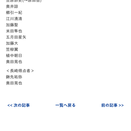
笠原昴史(→原田岳)
奥井諒
櫛引一紀
江川湧清
加藤聖
米田隼也
五月田星矢
加藤大
笠柳翼
植中朝日
奥田晃也
＜長崎得点者＞
鍬先祐弥
奥田晃也
<< 次の記事
一覧へ戻る
前の記事 >>