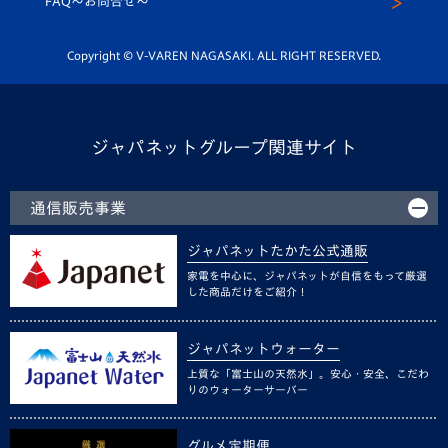
FAQ〜お問合せ〜
平和祈念活動
Youtube公式チャンネル
ホームタウン活動
Copyright © V-VAREN NAGASAKI. ALL RIGHT RESERVED.
ジャパネットグループ関連サイト
通信販売事業
ジャパネットたかた公式通販
家電を中心に、ジャパネットが自信をもって厳選
した商品だけをご紹介！
ジャパネットウォーター
上質な「富士山の天然水」。安心・安全、こだわ
りのウォーターサーバー
グルメ定期便