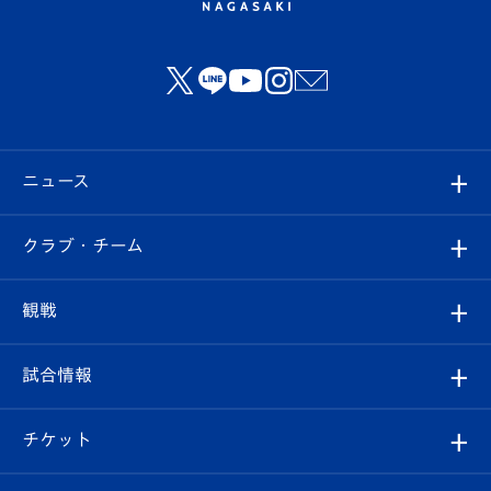
ニュース
すべて
クラブ・チーム
トップチーム
クラブプロフィール
観戦
クラブ
フィロソフィー
観戦ルール
試合情報
試合情報
クラブ概要
観戦ツアー
試合日程/結果
チケット
ファンクラブ
エンブレム紹介
はじめての観戦ガイド
順位表