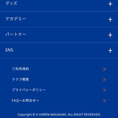
チケット
グッズ
チケット
選手プロフィール
Revive Team
フォトギャラリー
シーズンシート
オンラインショップ
アカデミー
イベント
スタッフプロフィール
スタジアムへのアクセス
スタジアムグルメ
V-LOVERS（ファンクラブ）
2026-27ユニフォーム
メディア
育成からのお知らせ
パートナー
マスコット紹介
ヴィヴィくんの長崎おもてなしガイド
はじめての観戦ガイド
プレイヤーズスイート
店舗情報
グッズ
アカデミー
チームスケジュール
V-EXPRESS
パートナー企業一覧
SNS
（ユニフォーム入場）
ホームタウン
U-18
クラブハウス（練習場）
パートナー募集
公式Twitter
ご利用規約
アカデミー
U-15
応援メディア
法人限定 VIP BOX
ヴィヴィくんインスタグラム
クラブ概要
スクール
U-12
メディア出演情報
プライバシーポリシー
公式LINE＠
スクール
FAQ〜お問合せ〜
平和祈念活動
Youtube公式チャンネル
ホームタウン活動
Copyright © V-VAREN NAGASAKI. ALL RIGHT RESERVED.