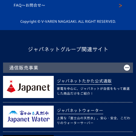
スクール
FAQ〜お問合せ〜
平和祈念活動
Youtube公式チャンネル
ホームタウン活動
Copyright © V-VAREN NAGASAKI. ALL RIGHT RESERVED.
ジャパネットグループ関連サイト
通信販売事業
ジャパネットたかた公式通販
家電を中心に、ジャパネットが自信をもって厳選
した商品だけをご紹介！
ジャパネットウォーター
上質な「富士山の天然水」。安心・安全、こだわ
りのウォーターサーバー