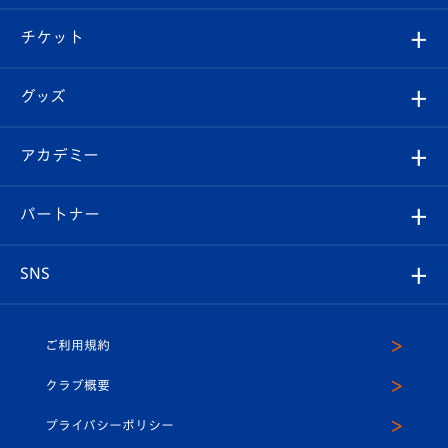
試合情報
クラブ概要
観戦ツアー
試合日程/結果
チケット
ファンクラブ
エンブレム紹介
はじめての観戦ガイド
順位表
チケット
グッズ
チケット
選手プロフィール
Revive Team
フォトギャラリー
シーズンシート
オンラインショップ
アカデミー
イベント
スタッフプロフィール
スタジアムへのアクセス
スタジアムグルメ
V-LOVERS（ファンクラブ）
2026-27ユニフォーム
メディア
育成からのお知らせ
パートナー
マスコット紹介
ヴィヴィくんの長崎おもてなしガイド
はじめての観戦ガイド
プレイヤーズスイート
店舗情報
グッズ
アカデミー
チームスケジュール
V-EXPRESS
パートナー企業一覧
SNS
（ユニフォーム入場）
ホームタウン
U-18
クラブハウス（練習場）
パートナー募集
公式Twitter
ご利用規約
アカデミー
U-15
応援メディア
法人限定 VIP BOX
ヴィヴィくんインスタグラム
クラブ概要
スクール
U-12
メディア出演情報
プライバシーポリシー
公式LINE＠