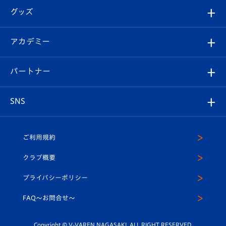
はじめての観戦ガイド
順位表
チケット
グッズ
チケット
選手プロフィール
Revive Team
フォトギャラリー
シーズンシート
オンラインショップ
アカデミー
イベント
スタッフプロフィール
スタジアムへのアクセス
スタジアムグルメ
V-LOVERS（ファンクラブ）
2026-27ユニフォーム
メディア
育成からのお知らせ
パートナー
マスコット紹介
ヴィヴィくんの長崎おもてなしガイド
はじめての観戦ガイド
プレイヤーズスイート
店舗情報
グッズ
アカデミー
チームスケジュール
V-EXPRESS
パートナー企業一覧
SNS
（ユニフォーム入場）
ホームタウン
U-18
クラブハウス（練習場）
パートナー募集
公式Twitter
ご利用規約
アカデミー
U-15
応援メディア
法人限定 VIP BOX
ヴィヴィくんインスタグラム
クラブ概要
スクール
U-12
メディア出演情報
プライバシーポリシー
公式LINE＠
スクール
FAQ〜お問合せ〜
平和祈念活動
Youtube公式チャンネル
ホームタウン活動
Copyright © V-VAREN NAGASAKI. ALL RIGHT RESERVED.