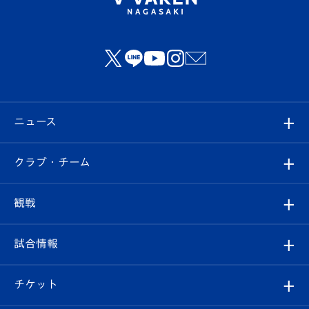
ニュース
すべて
クラブ・チーム
トップチーム
クラブプロフィール
観戦
クラブ
フィロソフィー
観戦ルール
試合情報
試合情報
クラブ概要
観戦ツアー
試合日程/結果
チケット
ファンクラブ
エンブレム紹介