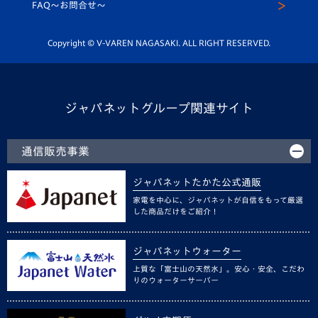
スクール
FAQ〜お問合せ〜
平和祈念活動
Youtube公式チャンネル
ホームタウン活動
Copyright © V-VAREN NAGASAKI. ALL RIGHT RESERVED.
ジャパネットグループ関連サイト
通信販売事業
ジャパネットたかた公式通販
家電を中心に、ジャパネットが自信をもって厳選
した商品だけをご紹介！
ジャパネットウォーター
上質な「富士山の天然水」。安心・安全、こだわ
りのウォーターサーバー