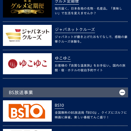
グルメ定期便
毎月届く、日本各地の名物・名産品。「美味し
い」で生活を変えませんか？
ジャパネットクルーズ
ジャパネットが磨き上げたおもてなしで、感動の豪
華クルーズ体験を。
ゆこゆこ
お客様の『良質な温泉旅』をお手伝い。国内の旅
館・宿・ホテルの宿泊予約サイト
BS放送事業
BS10
全国無料のBS放送局『BS10』。クイズにゴルフに
映画に麻雀、楽しい番組てんこ盛り！