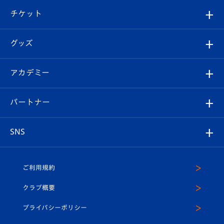
クラブ概要
観戦ツアー
試合日程/結果
チケット
ファンクラブ
エンブレム紹介
はじめての観戦ガイド
順位表
チケット
グッズ
チケット
選手プロフィール
Revive Team
フォトギャラリー
シーズンシート
オンラインショップ
アカデミー
イベント
スタッフプロフィール
スタジアムへのアクセス
スタジアムグルメ
V-LOVERS（ファンクラブ）
2026-27ユニフォーム
メディア
育成からのお知らせ
パートナー
マスコット紹介
ヴィヴィくんの長崎おもてなしガイド
はじめての観戦ガイド
プレイヤーズスイート
店舗情報
グッズ
アカデミー
チームスケジュール
V-EXPRESS
パートナー企業一覧
SNS
（ユニフォーム入場）
ホームタウン
U-18
クラブハウス（練習場）
パートナー募集
公式Twitter
ご利用規約
アカデミー
U-15
応援メディア
法人限定 VIP BOX
ヴィヴィくんインスタグラム
クラブ概要
スクール
U-12
メディア出演情報
プライバシーポリシー
公式LINE＠