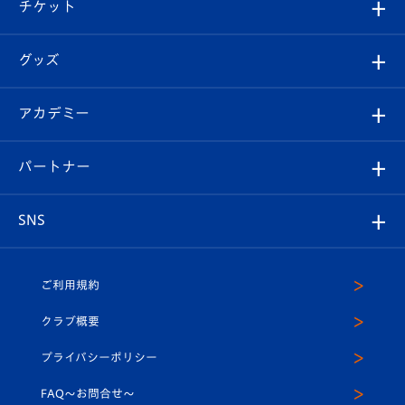
試合日程/結果
チケット
ファンクラブ
エンブレム紹介
はじめての観戦ガイド
順位表
チケット
グッズ
チケット
選手プロフィール
Revive Team
フォトギャラリー
シーズンシート
オンラインショップ
アカデミー
イベント
スタッフプロフィール
スタジアムへのアクセス
スタジアムグルメ
V-LOVERS（ファンクラブ）
2026-27ユニフォーム
メディア
育成からのお知らせ
パートナー
マスコット紹介
ヴィヴィくんの長崎おもてなしガイド
はじめての観戦ガイド
プレイヤーズスイート
店舗情報
グッズ
アカデミー
チームスケジュール
V-EXPRESS
パートナー企業一覧
SNS
（ユニフォーム入場）
ホームタウン
U-18
クラブハウス（練習場）
パートナー募集
公式Twitter
ご利用規約
アカデミー
U-15
応援メディア
法人限定 VIP BOX
ヴィヴィくんインスタグラム
クラブ概要
スクール
U-12
メディア出演情報
プライバシーポリシー
公式LINE＠
スクール
FAQ〜お問合せ〜
平和祈念活動