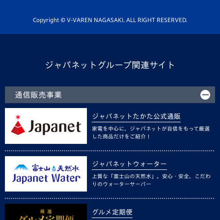
Youtube公式チャンネル
ホームタウン活動
Copyright © V-VAREN NAGASAKI. ALL RIGHT RESERVED.
ジャパネットグループ関連サイト
通信販売事業
ジャパネットたかた公式通販
家電を中心に、ジャパネットが自信をもって厳選
した商品だけをご紹介！
ジャパネットウォーター
上質な「富士山の天然水」。安心・安全、こだわ
りのウォーターサーバー
グルメ定期便