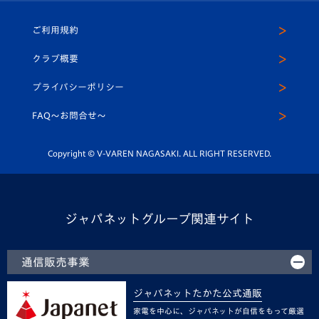
ホームタウン
U-18
クラブハウス（練習場）
パートナー募集
公式Twitter
ご利用規約
アカデミー
U-15
応援メディア
法人限定 VIP BOX
ヴィヴィくんインスタグラム
クラブ概要
スクール
U-12
メディア出演情報
プライバシーポリシー
公式LINE＠
スクール
FAQ〜お問合せ〜
平和祈念活動
Youtube公式チャンネル
ホームタウン活動
Copyright © V-VAREN NAGASAKI. ALL RIGHT RESERVED.
ジャパネットグループ関連サイト
通信販売事業
ジャパネットたかた公式通販
家電を中心に、ジャパネットが自信をもって厳選