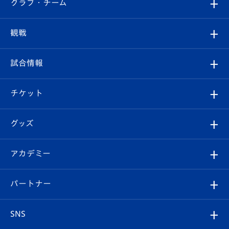
すべて
クラブ・チーム
トップチーム
クラブプロフィール
観戦
クラブ
フィロソフィー
観戦ルール
試合情報
試合情報
クラブ概要
観戦ツアー
試合日程/結果
チケット
ファンクラブ
エンブレム紹介
はじめての観戦ガイド
順位表
チケット
グッズ
チケット
選手プロフィール
Revive Team
フォトギャラリー
シーズンシート
オンラインショップ
アカデミー
イベント
スタッフプロフィール
スタジアムへのアクセス
スタジアムグルメ
V-LOVERS（ファンクラブ）
2026-27ユニフォーム
メディア
育成からのお知らせ
パートナー
マスコット紹介
ヴィヴィくんの長崎おもてなしガイド
はじめての観戦ガイド
プレイヤーズスイート
店舗情報
グッズ
アカデミー
チームスケジュール
V-EXPRESS
パートナー企業一覧
SNS
（ユニフォーム入場）