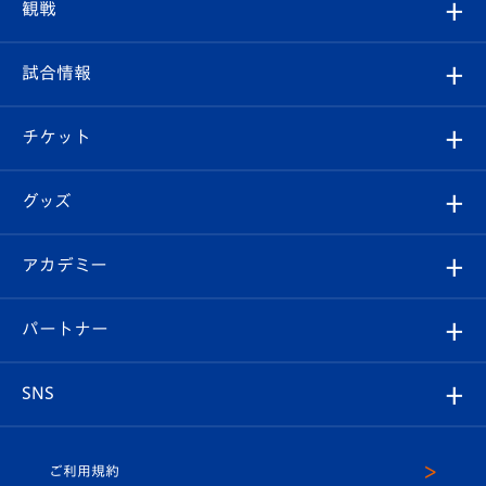
クラブプロフィール
観戦
クラブ
フィロソフィー
観戦ルール
試合情報
試合情報
クラブ概要
観戦ツアー
試合日程/結果
チケット
ファンクラブ
エンブレム紹介
はじめての観戦ガイド
順位表
チケット
グッズ
チケット
選手プロフィール
Revive Team
フォトギャラリー
シーズンシート
オンラインショップ
アカデミー
イベント
スタッフプロフィール
スタジアムへのアクセス
スタジアムグルメ
V-LOVERS（ファンクラブ）
2026-27ユニフォーム
メディア
育成からのお知らせ
パートナー
マスコット紹介
ヴィヴィくんの長崎おもてなしガイド
はじめての観戦ガイド
プレイヤーズスイート
店舗情報
グッズ
アカデミー
チームスケジュール
V-EXPRESS
パートナー企業一覧
SNS
（ユニフォーム入場）
ホームタウン
U-18
クラブハウス（練習場）
パートナー募集
公式Twitter
ご利用規約
アカデミー