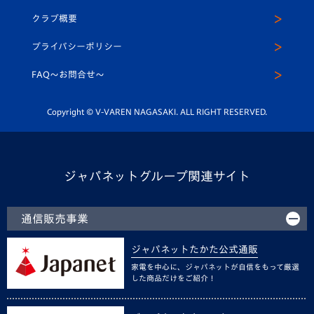
U-15
応援メディア
法人限定 VIP BOX
ヴィヴィくんインスタグラム
クラブ概要
スクール
U-12
メディア出演情報
プライバシーポリシー
公式LINE＠
スクール
FAQ〜お問合せ〜
平和祈念活動
Youtube公式チャンネル
ホームタウン活動
Copyright © V-VAREN NAGASAKI. ALL RIGHT RESERVED.
ジャパネットグループ関連サイト
通信販売事業
ジャパネットたかた公式通販
家電を中心に、ジャパネットが自信をもって厳選
した商品だけをご紹介！