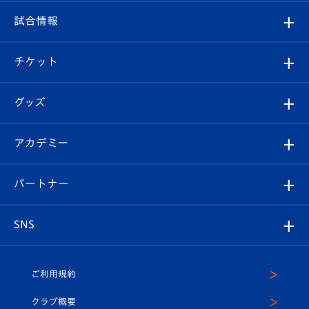
クラブ
フィロソフィー
観戦ルール
試合情報
試合情報
クラブ概要
観戦ツアー
試合日程/結果
チケット
ファンクラブ
エンブレム紹介
はじめての観戦ガイド
順位表
チケット
グッズ
チケット
選手プロフィール
Revive Team
フォトギャラリー
シーズンシート
オンラインショップ
アカデミー
イベント
スタッフプロフィール
スタジアムへのアクセス
スタジアムグルメ
V-LOVERS（ファンクラブ）
2026-27ユニフォーム
メディア
育成からのお知らせ
パートナー
マスコット紹介
ヴィヴィくんの長崎おもてなしガイド
はじめての観戦ガイド
プレイヤーズスイート
店舗情報
グッズ
アカデミー
チームスケジュール
V-EXPRESS
パートナー企業一覧
SNS
（ユニフォーム入場）
ホームタウン
U-18
クラブハウス（練習場）
パートナー募集
公式Twitter
ご利用規約
アカデミー
U-15
応援メディア
法人限定 VIP BOX
ヴィヴィくんインスタグラム
クラブ概要