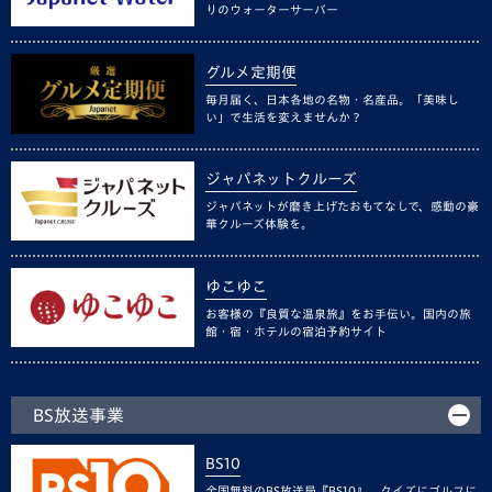
りのウォーターサーバー
グルメ定期便
毎月届く、日本各地の名物・名産品。「美味し
い」で生活を変えませんか？
ジャパネットクルーズ
ジャパネットが磨き上げたおもてなしで、感動の豪
華クルーズ体験を。
ゆこゆこ
お客様の『良質な温泉旅』をお手伝い。国内の旅
館・宿・ホテルの宿泊予約サイト
BS放送事業
BS10
全国無料のBS放送局『BS10』。クイズにゴルフに