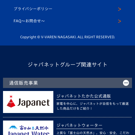
スクール
U-12
メディア出演情報
プライバシーポリシー
公式LINE＠
スクール
FAQ〜お問合せ〜
平和祈念活動
Youtube公式チャンネル
ホームタウン活動
Copyright © V-VAREN NAGASAKI. ALL RIGHT RESERVED.
ジャパネットグループ関連サイト
通信販売事業
ジャパネットたかた公式通販
家電を中心に、ジャパネットが自信をもって厳選
した商品だけをご紹介！
ジャパネットウォーター
上質な「富士山の天然水」。安心・安全、こだわ