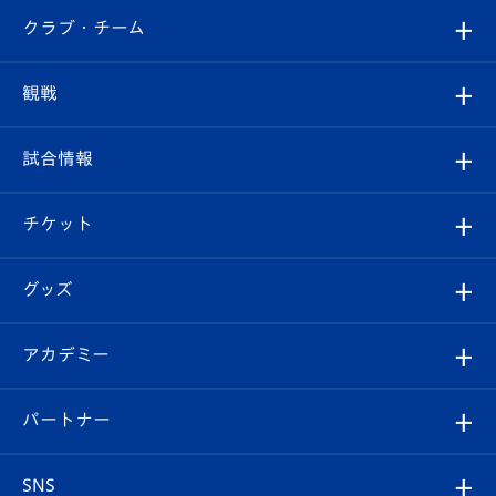
すべて
クラブ・チーム
トップチーム
クラブプロフィール
観戦
クラブ
フィロソフィー
観戦ルール
試合情報
試合情報
クラブ概要
観戦ツアー
試合日程/結果
チケット
ファンクラブ
エンブレム紹介
はじめての観戦ガイド
順位表
チケット
グッズ
チケット
選手プロフィール
Revive Team
フォトギャラリー
シーズンシート
オンラインショップ
アカデミー
イベント
スタッフプロフィール
スタジアムへのアクセス
スタジアムグルメ
V-LOVERS（ファンクラブ）
2026-27ユニフォーム
メディア
育成からのお知らせ
パートナー
マスコット紹介
ヴィヴィくんの長崎おもてなしガイド
はじめての観戦ガイド
プレイヤーズスイート
店舗情報
グッズ
アカデミー
チームスケジュール
V-EXPRESS
パートナー企業一覧
SNS