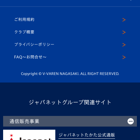
（ユニフォーム入場）
ホームタウン
U-18
クラブハウス（練習場）
パートナー募集
公式Twitter
ご利用規約
アカデミー
U-15
応援メディア
法人限定 VIP BOX
ヴィヴィくんインスタグラム
クラブ概要
スクール
U-12
メディア出演情報
プライバシーポリシー
公式LINE＠
スクール
FAQ〜お問合せ〜
平和祈念活動
Youtube公式チャンネル
ホームタウン活動
Copyright © V-VAREN NAGASAKI. ALL RIGHT RESERVED.
ジャパネットグループ関連サイト
通信販売事業
ジャパネットたかた公式通販