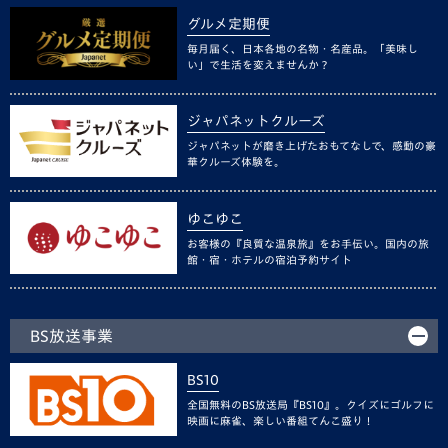
グルメ定期便
毎月届く、日本各地の名物・名産品。「美味し
い」で生活を変えませんか？
ジャパネットクルーズ
ジャパネットが磨き上げたおもてなしで、感動の豪
華クルーズ体験を。
ゆこゆこ
お客様の『良質な温泉旅』をお手伝い。国内の旅
館・宿・ホテルの宿泊予約サイト
BS放送事業
BS10
全国無料のBS放送局『BS10』。クイズにゴルフに
映画に麻雀、楽しい番組てんこ盛り！