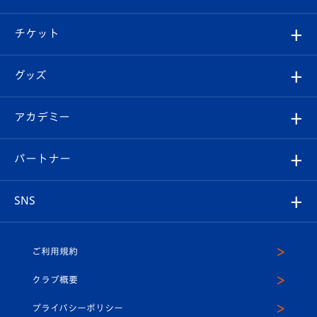
試合情報
クラブ概要
観戦ツアー
試合日程/結果
チケット
ファンクラブ
エンブレム紹介
はじめての観戦ガイド
順位表
チケット
グッズ
チケット
選手プロフィール
Revive Team
フォトギャラリー
シーズンシート
オンラインショップ
アカデミー
イベント
スタッフプロフィール
スタジアムへのアクセス
スタジアムグルメ
V-LOVERS（ファンクラブ）
2026-27ユニフォーム
メディア
育成からのお知らせ
パートナー
マスコット紹介
ヴィヴィくんの長崎おもてなしガイド
はじめての観戦ガイド
プレイヤーズスイート
店舗情報
グッズ
アカデミー
チームスケジュール
V-EXPRESS
パートナー企業一覧
SNS
（ユニフォーム入場）
ホームタウン
U-18
クラブハウス（練習場）
パートナー募集
公式Twitter
ご利用規約
アカデミー
U-15
応援メディア
法人限定 VIP BOX
ヴィヴィくんインスタグラム
クラブ概要
スクール
U-12
メディア出演情報
プライバシーポリシー
公式LINE＠