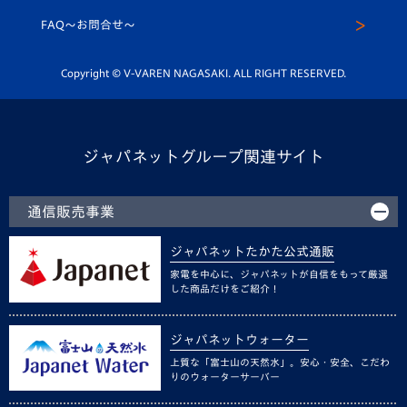
スクール
FAQ〜お問合せ〜
平和祈念活動
Youtube公式チャンネル
ホームタウン活動
Copyright © V-VAREN NAGASAKI. ALL RIGHT RESERVED.
ジャパネットグループ関連サイト
通信販売事業
ジャパネットたかた公式通販
家電を中心に、ジャパネットが自信をもって厳選
した商品だけをご紹介！
ジャパネットウォーター
上質な「富士山の天然水」。安心・安全、こだわ
りのウォーターサーバー