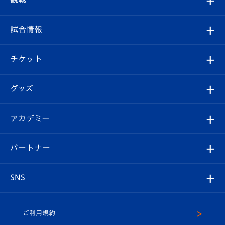
クラブ
フィロソフィー
観戦ルール
試合情報
試合情報
クラブ概要
観戦ツアー
試合日程/結果
チケット
ファンクラブ
エンブレム紹介
はじめての観戦ガイド
順位表
チケット
グッズ
チケット
選手プロフィール
Revive Team
フォトギャラリー
シーズンシート
オンラインショップ
アカデミー
イベント
スタッフプロフィール
スタジアムへのアクセス
スタジアムグルメ
V-LOVERS（ファンクラブ）
2026-27ユニフォーム
メディア
育成からのお知らせ
パートナー
マスコット紹介
ヴィヴィくんの長崎おもてなしガイド
はじめての観戦ガイド
プレイヤーズスイート
店舗情報
グッズ
アカデミー
チームスケジュール
V-EXPRESS
パートナー企業一覧
SNS
（ユニフォーム入場）
ホームタウン
U-18
クラブハウス（練習場）
パートナー募集
公式Twitter
ご利用規約
アカデミー
U-15
応援メディア