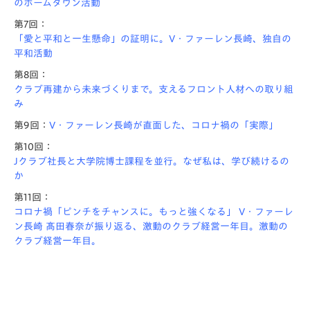
のホームタウン活動
第7回：
「愛と平和と一生懸命」の証明に。V・ファーレン長崎、独自の
平和活動
第8回：
クラブ再建から未来づくりまで。支えるフロント人材への取り組
み
第9回：
V・ファーレン長崎が直面した、コロナ禍の「実際」
第10回：
Jクラブ社長と大学院博士課程を並行。なぜ私は、学び続けるの
か
第11回：
コロナ禍「ピンチをチャンスに。もっと強くなる」 V・ファーレ
ン長崎 髙田春奈が振り返る、激動のクラブ経営一年目。激動の
クラブ経営一年目。