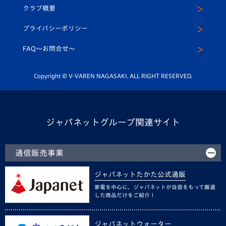
法人限定 VIP BOX
ヴィヴィくんインスタグラム
クラブ概要
スクール
U-12
メディア出演情報
プライバシーポリシー
公式LINE＠
スクール
FAQ〜お問合せ〜
平和祈念活動
Youtube公式チャンネル
ホームタウン活動
Copyright © V-VAREN NAGASAKI. ALL RIGHT RESERVED.
ジャパネットグループ関連サイト
通信販売事業
ジャパネットたかた公式通販
家電を中心に、ジャパネットが自信をもって厳選
した商品だけをご紹介！
ジャパネットウォーター