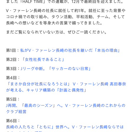
ました「HALF TIME」での連載が、12月で最終回を迎えました。
V・ファーレン長崎の社長に就任して約1年。就任に至った背景や
コロナ禍での取り組み、タウン活動、平和活動、チーム、そして
長崎への想いなどを等身大の言葉で綴ってきました。
まだご覧になられていない方は、ぜひご一読ください。
第1回：
私がV・ファーレン長崎の社長を継いだ「本当の理由」
第2回：
「女性社長であること」
第3回：
Jリーグ中断。「サッカーのない日常」
第4回：
「まさか自分が社長になろうとは」 V・ファーレン長崎 髙田春奈
が考える、キャリア構築の「計画と偶発性」
第5回：
J再開、「最高のシーズン」へ。V・ファーレン長崎のこれからの
クラブ経営
第6回：
長崎の人たちと「ともに」世界へ。V・ファーレン長崎ならでは