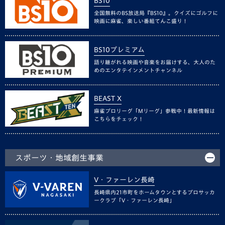
BS10
全国無料のBS放送局『BS10』。クイズにゴルフに
映画に麻雀、楽しい番組てんこ盛り！
BS10プレミアム
語り継がれる映画や音楽をお届けする、大人のた
めのエンタテインメントチャンネル
BEAST X
麻雀プロリーグ「Mリーグ」参戦中！最新情報は
こちらをチェック！
スポーツ・地域創生事業
V・ファーレン長崎
長崎県内21市町をホームタウンとするプロサッカ
ークラブ「V・ファーレン長崎」