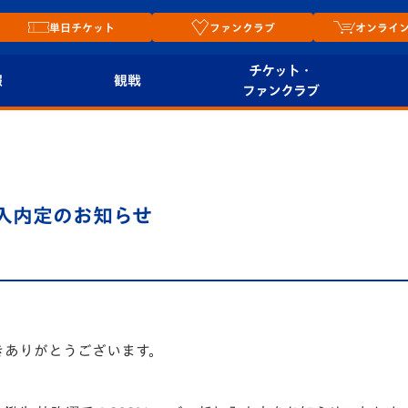
単日チケット
ファンクラブ
オンライ
チケット・
報
観戦
ファンクラブ
観戦ルール
チケット
オンラ
はじめての観戦ガイ
シーズンシート
2026
ド
ム
加入内定のお知らせ
プレイヤーズスイート
Revive Team
店舗情
関連
V-LOVERS（ファン
スタジアムへのアク
クラブ）
セス
リー
きありがとうございます。
ヴィヴィくんの長崎
ルメ
おもてなしガイド