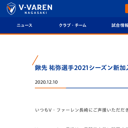
ニュース
クラブ・チーム
試合情
すべて
クラブプロフィール
試合日程/結果
トップチーム
フィロソフィー
試合情報
鍬先 祐弥選手2021シーズン新
クラブ
クラブ概要
順位表
2020.12.10
試合情報
エンブレム紹介
U-21 Jリーグ
ファンクラブ
選手プロフィール
フォトギャラ
いつもV・ファーレン長崎にご声援いただだ
チケット
スタッフプロフィール
スタジアムグ