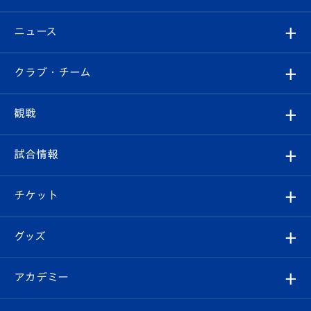
ニュース
すべて
クラブ・チーム
トップチーム
クラブプロフィール
観戦
クラブ
フィロソフィー
観戦ルール
試合情報
試合情報
クラブ概要
観戦ツアー
試合日程/結果
チケット
ファンクラブ
エンブレム紹介
はじめての観戦ガイド
順位表
チケット
グッズ
チケット
選手プロフィール
Revive Team
フォトギャラリー
シーズンシート
オンラインショップ
アカデミー
イベント
スタッフプロフィール
スタジアムへのアクセス
スタジアムグルメ
V-LOVERS（ファンクラブ）
2026-27ユニフォーム