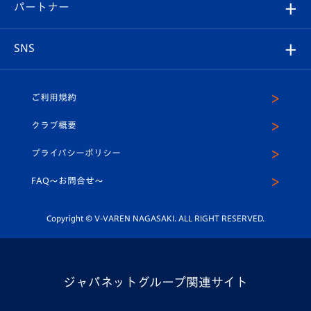
メディア
育成からのお知らせ
パートナー
マスコット紹介
ヴィヴィくんの長崎おもてなしガイド
はじめての観戦ガイド
プレイヤーズスイート
店舗情報
グッズ
アカデミー
チームスケジュール
V-EXPRESS
パートナー企業一覧
SNS
（ユニフォーム入場）
ホームタウン
U-18
クラブハウス（練習場）
パートナー募集
公式Twitter
ご利用規約
アカデミー
U-15
応援メディア
法人限定 VIP BOX
ヴィヴィくんインスタグラム
クラブ概要
スクール
U-12
メディア出演情報
プライバシーポリシー
公式LINE＠
スクール
FAQ〜お問合せ〜
平和祈念活動
Youtube公式チャンネル
ホームタウン活動
Copyright © V-VAREN NAGASAKI. ALL RIGHT RESERVED.
ジャパネットグループ関連サイト