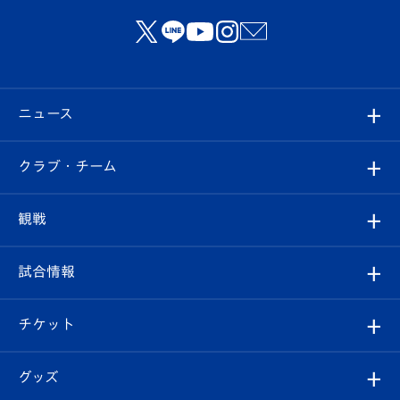
ニュース
すべて
クラブ・チーム
トップチーム
クラブプロフィール
観戦
クラブ
フィロソフィー
観戦ルール
試合情報
試合情報
クラブ概要
観戦ツアー
試合日程/結果
チケット
ファンクラブ
エンブレム紹介
はじめての観戦ガイド
順位表
チケット
グッズ
チケット
選手プロフィール