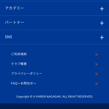
Revive Team
フォトギャラリー
シーズンシート
オンラインショップ
アカデミー
イベント
スタッフプロフィール
スタジアムへのアクセス
スタジアムグルメ
V-LOVERS（ファンクラブ）
2026-27ユニフォーム
メディア
育成からのお知らせ
パートナー
マスコット紹介
ヴィヴィくんの長崎おもてなしガイド
はじめての観戦ガイド
プレイヤーズスイート
店舗情報
グッズ
アカデミー
チームスケジュール
V-EXPRESS
パートナー企業一覧
SNS
（ユニフォーム入場）
ホームタウン
U-18
クラブハウス（練習場）
パートナー募集
公式Twitter
ご利用規約
アカデミー
U-15
応援メディア
法人限定 VIP BOX
ヴィヴィくんインスタグラム
クラブ概要
スクール
U-12
メディア出演情報
プライバシーポリシー
公式LINE＠
スクール
FAQ〜お問合せ〜
平和祈念活動
Youtube公式チャンネル
ホームタウン活動
Copyright © V-VAREN NAGASAKI. ALL RIGHT RESERVED.