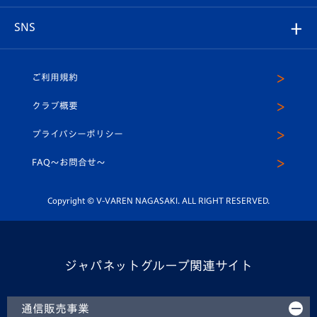
プレイヤーズスイート
店舗情報
グッズ
アカデミー
チームスケジュール
V-EXPRESS
パートナー企業一覧
SNS
（ユニフォーム入場）
ホームタウン
U-18
クラブハウス（練習場）
パートナー募集
公式Twitter
ご利用規約
アカデミー
U-15
応援メディア
法人限定 VIP BOX
ヴィヴィくんインスタグラム
クラブ概要
スクール
U-12
メディア出演情報
プライバシーポリシー
公式LINE＠
スクール
FAQ〜お問合せ〜
平和祈念活動
Youtube公式チャンネル
ホームタウン活動
Copyright © V-VAREN NAGASAKI. ALL RIGHT RESERVED.
ジャパネットグループ関連サイト
通信販売事業