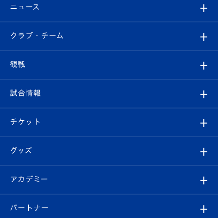
ニュース
すべて
クラブ・チーム
トップチーム
クラブプロフィール
観戦
クラブ
フィロソフィー
観戦ルール
試合情報
試合情報
クラブ概要
観戦ツアー
試合日程/結果
チケット
ファンクラブ
エンブレム紹介
はじめての観戦ガイド
順位表
チケット
グッズ
チケット
選手プロフィール
Revive Team
フォトギャラリー
シーズンシート
オンラインショップ
アカデミー
イベント
スタッフプロフィール
スタジアムへのアクセス
スタジアムグルメ
V-LOVERS（ファンクラブ）
2026-27ユニフォーム
メディア
育成からのお知らせ
パートナー
マスコット紹介
ヴィヴィくんの長崎おもてなしガイド
はじめての観戦ガイド