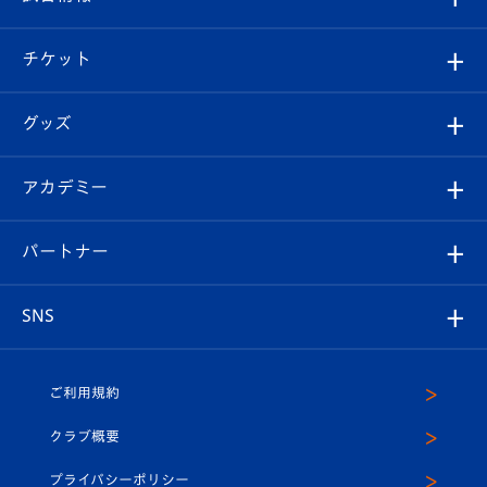
試合情報
クラブ概要
観戦ツアー
試合日程/結果
チケット
ファンクラブ
エンブレム紹介
はじめての観戦ガイド
順位表
チケット
グッズ
チケット
選手プロフィール
Revive Team
フォトギャラリー
シーズンシート
オンラインショップ
アカデミー
イベント
スタッフプロフィール
スタジアムへのアクセス
スタジアムグルメ
V-LOVERS（ファンクラブ）
2026-27ユニフォーム
メディア
育成からのお知らせ
パートナー
マスコット紹介
ヴィヴィくんの長崎おもてなしガイド
はじめての観戦ガイド
プレイヤーズスイート
店舗情報
グッズ
アカデミー
チームスケジュール
V-EXPRESS
パートナー企業一覧
SNS
（ユニフォーム入場）
ホームタウン
U-18
クラブハウス（練習場）
パートナー募集
公式Twitter
ご利用規約
アカデミー
U-15
応援メディア
法人限定 VIP BOX
ヴィヴィくんインスタグラム
クラブ概要
スクール
U-12
メディア出演情報
プライバシーポリシー
公式LINE＠