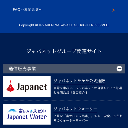
スクール
FAQ〜お問合せ〜
平和祈念活動
Youtube公式チャンネル
ホームタウン活動
Copyright © V-VAREN NAGASAKI. ALL RIGHT RESERVED.
ジャパネットグループ関連サイト
通信販売事業
ジャパネットたかた公式通販
家電を中心に、ジャパネットが自信をもって厳選
した商品だけをご紹介！
ジャパネットウォーター
上質な「富士山の天然水」。安心・安全、こだわ
りのウォーターサーバー