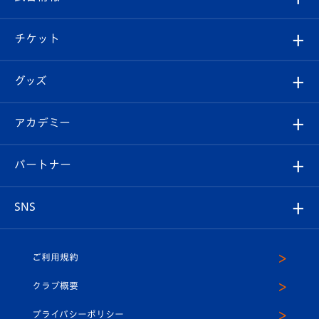
試合情報
クラブ概要
観戦ツアー
試合日程/結果
チケット
ファンクラブ
エンブレム紹介
はじめての観戦ガイド
順位表
チケット
グッズ
チケット
選手プロフィール
Revive Team
フォトギャラリー
シーズンシート
オンラインショップ
アカデミー
イベント
スタッフプロフィール
スタジアムへのアクセス
スタジアムグルメ
V-LOVERS（ファンクラブ）
2026-27ユニフォーム
メディア
育成からのお知らせ
パートナー
マスコット紹介
ヴィヴィくんの長崎おもてなしガイド
はじめての観戦ガイド
プレイヤーズスイート
店舗情報
グッズ
アカデミー
チームスケジュール
V-EXPRESS
パートナー企業一覧
SNS
（ユニフォーム入場）
ホームタウン
U-18
クラブハウス（練習場）
パートナー募集
公式Twitter
ご利用規約
アカデミー
U-15
応援メディア
法人限定 VIP BOX
ヴィヴィくんインスタグラム
クラブ概要
スクール
U-12
メディア出演情報
プライバシーポリシー
公式LINE＠