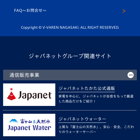
スクール
FAQ〜お問合せ〜
平和祈念活動
Youtube公式チャンネル
ホームタウン活動
Copyright © V-VAREN NAGASAKI. ALL RIGHT RESERVED.
ジャパネットグループ関連サイト
通信販売事業
ジャパネットたかた公式通販
家電を中心に、ジャパネットが自信をもって厳選
した商品だけをご紹介！
ジャパネットウォーター
上質な「富士山の天然水」。安心・安全、こだわ
りのウォーターサーバー