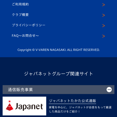
ご利用規約
アカデミー
U-15
応援メディア
法人限定 VIP BOX
ヴィヴィくんインスタグラム
クラブ概要
スクール
U-12
メディア出演情報
プライバシーポリシー
公式LINE＠
スクール
FAQ〜お問合せ〜
平和祈念活動
Youtube公式チャンネル
ホームタウン活動
Copyright © V-VAREN NAGASAKI. ALL RIGHT RESERVED.
ジャパネットグループ関連サイト
通信販売事業
ジャパネットたかた公式通販
家電を中心に、ジャパネットが自信をもって厳選
した商品だけをご紹介！