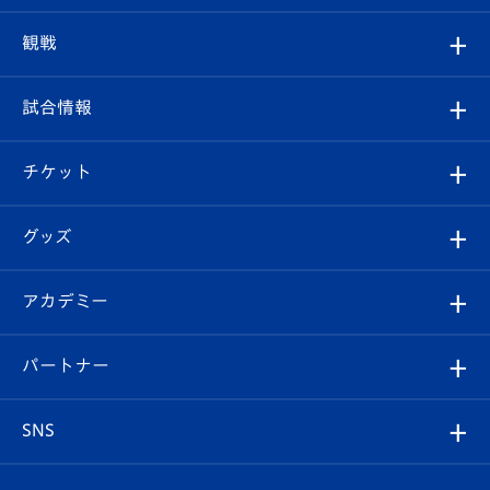
トップチーム
クラブプロフィール
観戦
クラブ
フィロソフィー
観戦ルール
試合情報
試合情報
クラブ概要
観戦ツアー
試合日程/結果
チケット
ファンクラブ
エンブレム紹介
はじめての観戦ガイド
順位表
チケット
グッズ
チケット
選手プロフィール
Revive Team
フォトギャラリー
シーズンシート
オンラインショップ
アカデミー
イベント
スタッフプロフィール
スタジアムへのアクセス
スタジアムグルメ
V-LOVERS（ファンクラブ）
2026-27ユニフォーム
メディア
育成からのお知らせ
パートナー
マスコット紹介
ヴィヴィくんの長崎おもてなしガイド
はじめての観戦ガイド
プレイヤーズスイート
店舗情報
グッズ
アカデミー
チームスケジュール
V-EXPRESS
パートナー企業一覧
SNS
（ユニフォーム入場）
ホームタウン
U-18
クラブハウス（練習場）
パートナー募集
公式Twitter