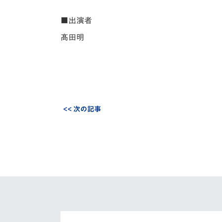
■出演者
髙田明
<< 次の記事