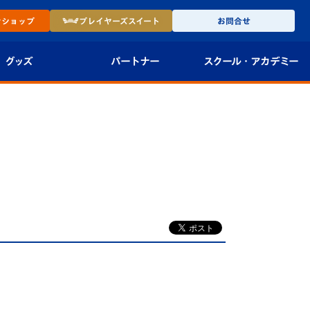
ン
ショップ
プレイヤーズ
スイート
お問合せ
グッズ
パートナー
スクール・
アカデミー
インショップ
パートナー企業一覧
アカデミー
-27ユニフォー
パートナー募集
U-18
法人限定 VIP BOX
U-15
報
U-12
スクール