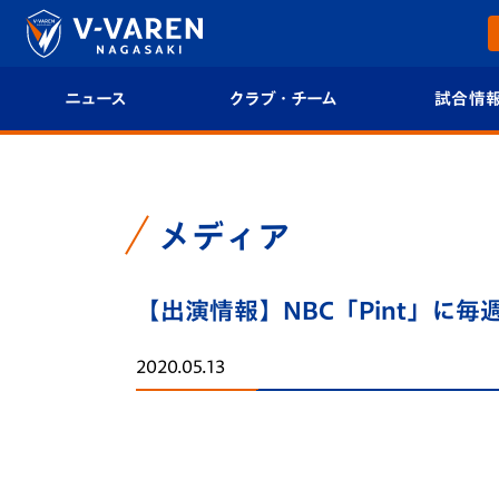
ニュース
クラブ・チーム
試合情
すべて
クラブプロフィール
試合日程/結果
トップチーム
フィロソフィー
試合情報
メディア
クラブ
クラブ概要
順位表
【出演情報】NBC「Pint」に
試合情報
エンブレム紹介
U-21 Jリーグ
2020.05.13
ファンクラブ
選手プロフィール
フォトギャラ
チケット
スタッフプロフィール
スタジアムグ