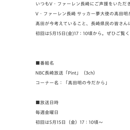
イベント
マスコット紹介
いつもV・ファーレン長崎にご声援をいただ
V・ファーレン長崎 サッカー夢大使の髙田明
メディア
チームスケジュール
髙田が今考えていること、長崎県民の皆さん
グッズ
クラブハウス（練習
初回は5月15日(金)17：10頃から。ぜひご覧
場）
ホームタウン
応援メディア
アカデミー
■番組名
平和祈念活動
NBC長崎放送「Pint」（3ch）
スクール
ホームタウン活動
コーナー名：「髙田明の今だから」
■放送日時
毎週金曜日
初回は5月15日（金）17：10頃～