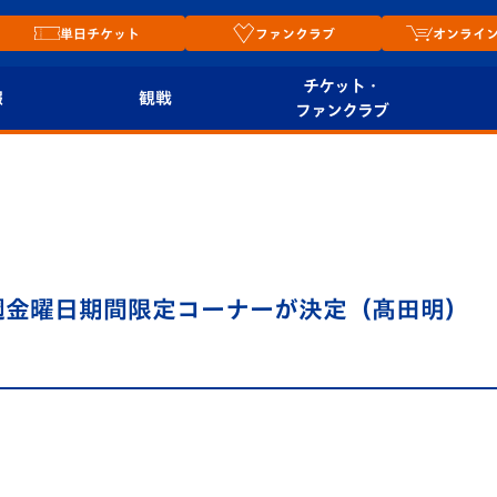
単日チケット
ファンクラブ
オンライ
チケット・
報
観戦
ファンクラブ
観戦ルール
チケット
オンラ
はじめての観戦ガイ
シーズンシート
2026
ド
ム
プレイヤーズスイート
Revive Team
店舗情
毎週金曜日期間限定コーナーが決定（髙田明）
関連
V-LOVERS（ファン
スタジアムへのアク
クラブ）
セス
リー
ヴィヴィくんの長崎
ルメ
おもてなしガイド